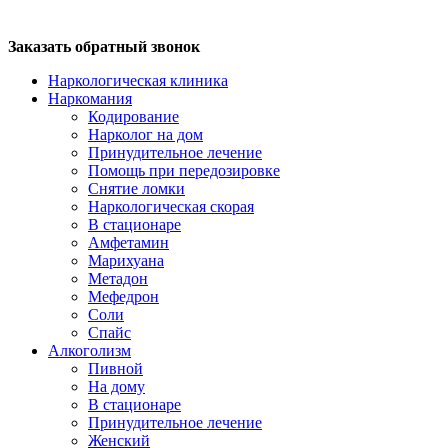
Заказать обратный звонок
Наркологическая клиника
Наркомания
Кодирование
Нарколог на дом
Принудительное лечение
Помощь при передозировке
Снятие ломки
Наркологическая скорая
В стационаре
Амфетамин
Марихуана
Метадон
Мефедрон
Соли
Спайс
Алкоголизм
Пивной
На дому
В стационаре
Принудительное лечение
Женский