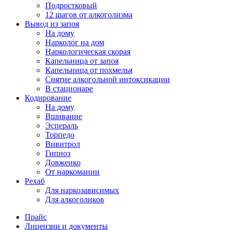
Подростковый
12 шагов от алкоголизма
Вывод из запоя
На дому
Нарколог на дом
Наркологическая скорая
Капельница от запоя
Капельница от похмелья
Снятие алкогольной интоксикации
В стационаре
Кодирование
На дому
Вшивание
Эспераль
Торпедо
Вивитрол
Гипноз
Довженко
От наркомании
Рехаб
Для наркозависимых
Для алкоголиков
Прайс
Лицензии и документы