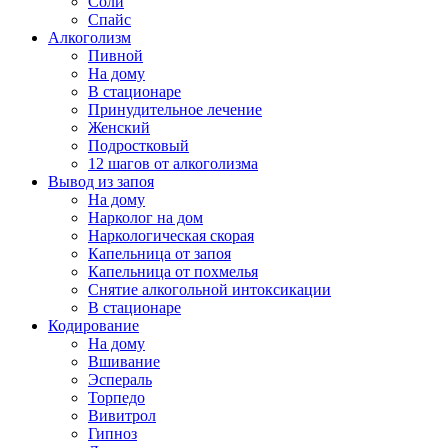
Соли
Спайс
Алкоголизм
Пивной
На дому
В стационаре
Принудительное лечение
Женский
Подростковый
12 шагов от алкоголизма
Вывод из запоя
На дому
Нарколог на дом
Наркологическая скорая
Капельница от запоя
Капельница от похмелья
Снятие алкогольной интоксикации
В стационаре
Кодирование
На дому
Вшивание
Эспераль
Торпедо
Вивитрол
Гипноз