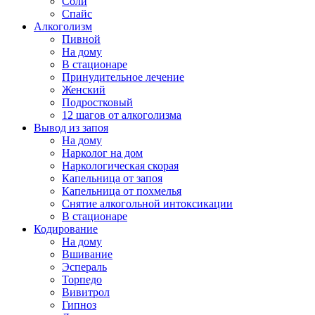
Соли
Спайс
Алкоголизм
Пивной
На дому
В стационаре
Принудительное лечение
Женский
Подростковый
12 шагов от алкоголизма
Вывод из запоя
На дому
Нарколог на дом
Наркологическая скорая
Капельница от запоя
Капельница от похмелья
Снятие алкогольной интоксикации
В стационаре
Кодирование
На дому
Вшивание
Эспераль
Торпедо
Вивитрол
Гипноз