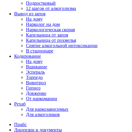
Подростковый
12 шагов от алкоголизма
Вывод из запоя
На дому
Нарколог на дом
Наркологическая скорая
Капельница от запоя
Капельница от похмелья
Снятие алкогольной интоксикации
В стационаре
Кодирование
На дому
Вшивание
Эспераль
Торпедо
Вивитрол
Гипноз
Довженко
От наркомании
Рехаб
Для наркозависимых
Для алкоголиков
Прайс
Лицензии и документы