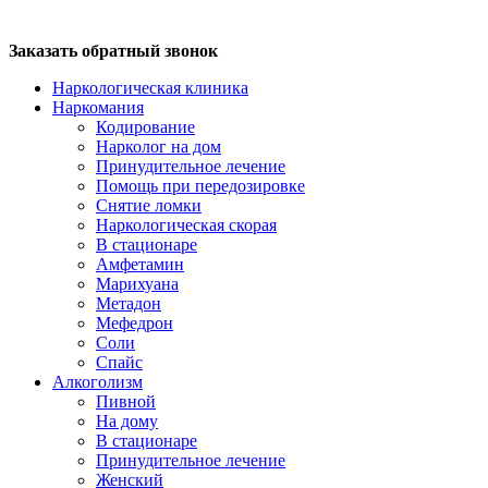
Заказать обратный звонок
Наркологическая клиника
Наркомания
Кодирование
Нарколог на дом
Принудительное лечение
Помощь при передозировке
Снятие ломки
Наркологическая скорая
В стационаре
Амфетамин
Марихуана
Метадон
Мефедрон
Соли
Спайс
Алкоголизм
Пивной
На дому
В стационаре
Принудительное лечение
Женский