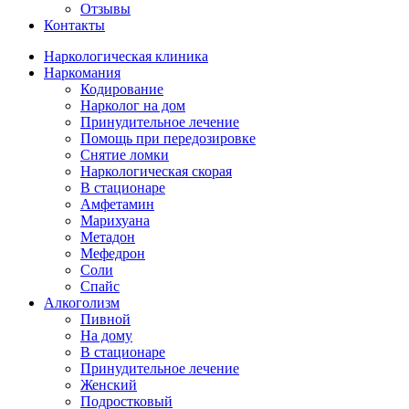
Отзывы
Контакты
Наркологическая клиника
Наркомания
Кодирование
Нарколог на дом
Принудительное лечение
Помощь при передозировке
Снятие ломки
Наркологическая скорая
В стационаре
Амфетамин
Марихуана
Метадон
Мефедрон
Соли
Спайс
Алкоголизм
Пивной
На дому
В стационаре
Принудительное лечение
Женский
Подростковый