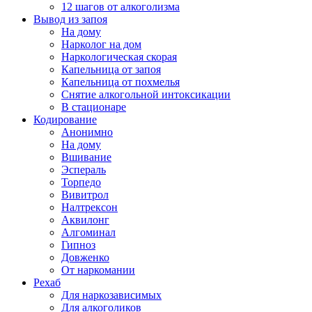
12 шагов от алкоголизма
Вывод из запоя
На дому
Нарколог на дом
Наркологическая скорая
Капельница от запоя
Капельница от похмелья
Снятие алкогольной интоксикации
В стационаре
Кодирование
Анонимно
На дому
Вшивание
Эспераль
Торпедо
Вивитрол
Налтрексон
Аквилонг
Алгоминал
Гипноз
Довженко
От наркомании
Рехаб
Для наркозависимых
Для алкоголиков