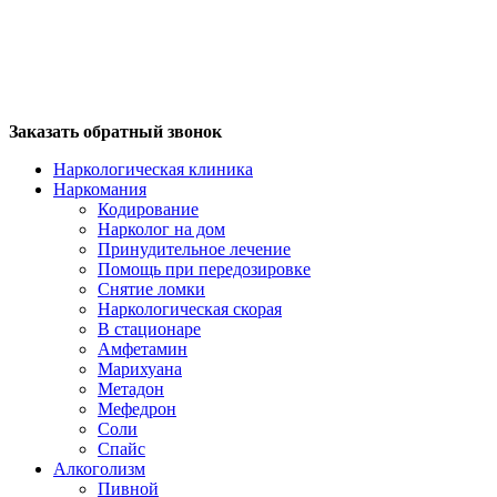
Заказать обратный звонок
Наркологическая клиника
Наркомания
Кодирование
Нарколог на дом
Принудительное лечение
Помощь при передозировке
Снятие ломки
Наркологическая скорая
В стационаре
Амфетамин
Марихуана
Метадон
Мефедрон
Соли
Спайс
Алкоголизм
Пивной