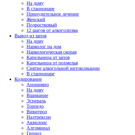
На дому
В стационаре
Принудительное лечение
Женский
Подростковый
12 шагов от алкоголизма
Вывод из запоя
На дому
Нарколог на дом
Наркологическая скорая
Капельница от запоя
Капельница от похмелья
Снятие алкогольной интоксикации
В стационаре
Кодирование
Анонимно
На дому
Вшивание
Эспераль
Торпедо
Вивитрол
Налтрексон
Аквилонг
Алгоминал
Гипноз