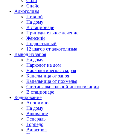
Соли
Спайс
Алкоголизм
Пивной
На дому
В стационаре
Принудительное лечение
Женский
Подростковый
12 шагов от алкоголизма
Вывод из запоя
На дому
Нарколог на дом
Наркологическая скорая
Капельница от запоя
Капельница от похмелья
Снятие алкогольной интоксикации
В стационаре
Кодирование
Анонимно
На дому
Вшивание
Эспераль
Торпедо
Вивитрол