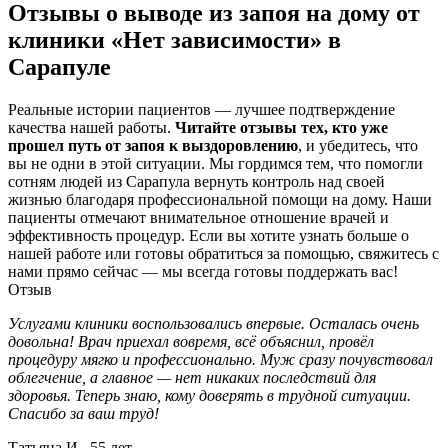
Отзывы о выводе из запоя на дому от
клиники «Нет зависимости» в
Сарапуле
Реальные истории пациентов — лучшее подтверждение
качества нашей работы.
Читайте отзывы тех, кто уже
прошел путь от запоя к выздоровлению
, и убедитесь, что
вы не одни в этой ситуации. Мы гордимся тем, что помогли
сотням людей из Сарапула вернуть контроль над своей
жизнью благодаря профессиональной помощи на дому. Наши
пациенты отмечают внимательное отношение врачей и
эффективность процедур. Если вы хотите узнать больше о
нашей работе или готовы обратиться за помощью, свяжитесь с
нами прямо сейчас — мы всегда готовы поддержать вас!
Отзыв
Услугами клиники воспользовались впервые. Осталась очень
П
довольна! Врач приехал вовремя, всё объяснил, провёл
с
процедуру мягко и профессионально. Муж сразу почувствовал
з
облегчение, а главное — нет никаких последствий для
с
здоровья. Теперь знаю, кому доверять в трудной ситуации.
б
Спасибо за ваш труд!
д
ж
Татьяна И., 55 лет