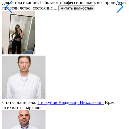
для детоксикации. Работают профессионально: все процедуры
т
провели четко, состояние ...
ф
Читать полностью
Статья написана:
Пискунов Владимир Николаевич
Врач
психиатр - нарколог