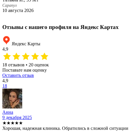
М
Сарапул
10 августа 2026
С
2
Отзывы с нашего профиля на Яндекс Картах
Яндекс Карты
4,9
18 отзывов • 20 оценок
Поставьте нам оценку
Оставить отзыв
4,9
18
Анна
9 декабря 2025
2
★★★★★
Хорошая, надежная клиника. Обратились в сложной ситуации
С