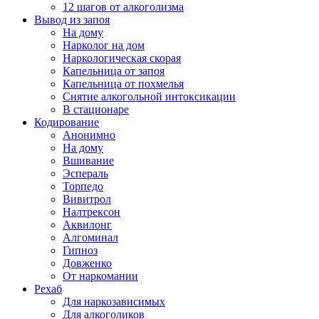
12 шагов от алкоголизма
Вывод из запоя
На дому
Нарколог на дом
Наркологическая скорая
Капельница от запоя
Капельница от похмелья
Снятие алкогольной интоксикации
В стационаре
Кодирование
Анонимно
На дому
Вшивание
Эспераль
Торпедо
Вивитрол
Налтрексон
Аквилонг
Алгоминал
Гипноз
Довженко
От наркомании
Рехаб
Для наркозависимых
Для алкоголиков