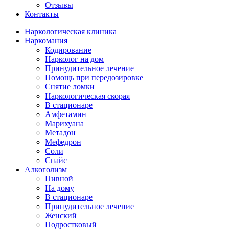
Отзывы
Контакты
Наркологическая клиника
Наркомания
Кодирование
Нарколог на дом
Принудительное лечение
Помощь при передозировке
Снятие ломки
Наркологическая скорая
В стационаре
Амфетамин
Марихуана
Метадон
Мефедрон
Соли
Спайс
Алкоголизм
Пивной
На дому
В стационаре
Принудительное лечение
Женский
Подростковый