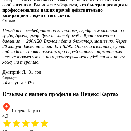
соображениям. Вы можете убедиться, что
быстрая реакция и
профессионализм наших врачей действительно
возвращают людей с того света
.
Отзыв
Перебрал с мефедроном на вечеринке, сердце выскакивало из
груди, думал, умру. Друг вызвал бригаду. Врачи измерили
б
давление — 200/120. Вкололи бета-блокатор, магнезию. Через
п
20 минут давление упало до 140/90. Отвезли в клинику, сутки
ч
наблюдали. Первая помощь при передозировке наркотиками
в
это не только уколы, но и разговор — меня убедили лечиться,
ч
хожу на терапию.
А
Дмитрий Я., 31 год
С
1
Сарапул
24 августа 2026
Отзывы с нашего профиля на Яндекс Картах
Яндекс Карты
4,9