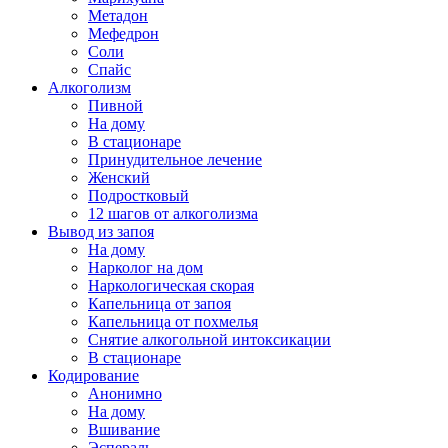
Метадон
Мефедрон
Соли
Спайс
Алкоголизм
Пивной
На дому
В стационаре
Принудительное лечение
Женский
Подростковый
12 шагов от алкоголизма
Вывод из запоя
На дому
Нарколог на дом
Наркологическая скорая
Капельница от запоя
Капельница от похмелья
Снятие алкогольной интоксикации
В стационаре
Кодирование
Анонимно
На дому
Вшивание
Эспераль