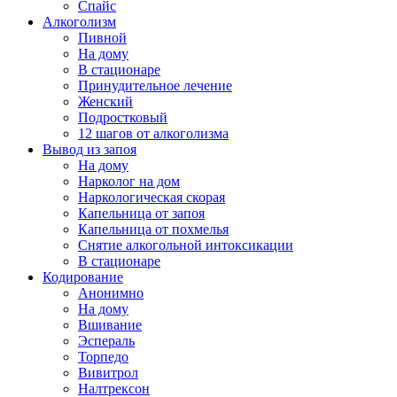
Спайс
Алкоголизм
Пивной
На дому
В стационаре
Принудительное лечение
Женский
Подростковый
12 шагов от алкоголизма
Вывод из запоя
На дому
Нарколог на дом
Наркологическая скорая
Капельница от запоя
Капельница от похмелья
Снятие алкогольной интоксикации
В стационаре
Кодирование
Анонимно
На дому
Вшивание
Эспераль
Торпедо
Вивитрол
Налтрексон