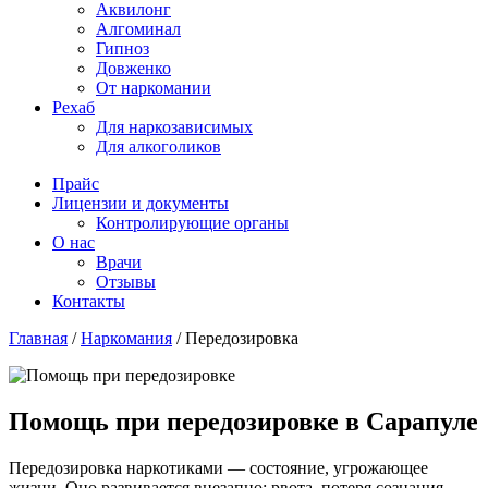
Аквилонг
Алгоминал
Гипноз
Довженко
От наркомании
Рехаб
Для наркозависимых
Для алкоголиков
Прайс
Лицензии и документы
Контролирующие органы
О нас
Врачи
Отзывы
Контакты
Главная
/
Наркомания
/
Передозировка
Помощь при передозировке в Сарапуле
Передозировка наркотиками — состояние, угрожающее
жизни. Оно развивается внезапно: рвота, потеря сознания,