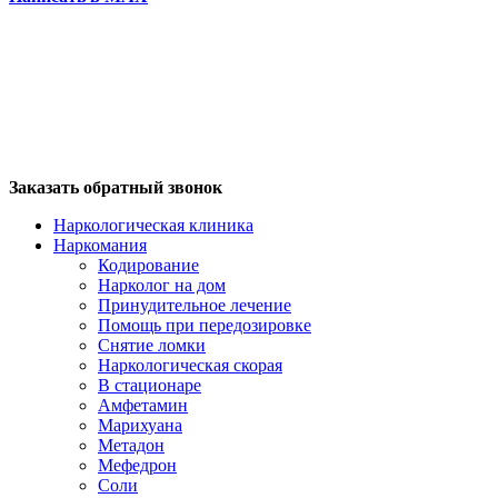
Заказать обратный звонок
Наркологическая клиника
Наркомания
Кодирование
Нарколог на дом
Принудительное лечение
Помощь при передозировке
Снятие ломки
Наркологическая скорая
В стационаре
Амфетамин
Марихуана
Метадон
Мефедрон
Соли