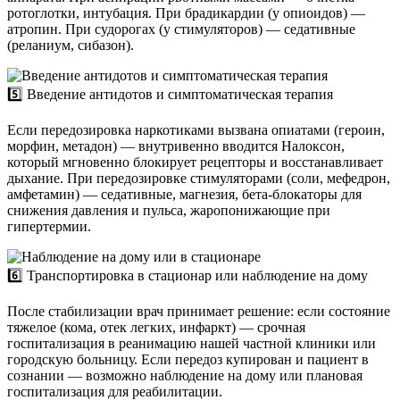
ротоглотки, интубация. При брадикардии (у опиоидов) —
атропин. При судорогах (у стимуляторов) — седативные
(реланиум, сибазон).
5️⃣ Введение антидотов и симптоматическая терапия
Если передозировка наркотиками вызвана опиатами (героин,
морфин, метадон) — внутривенно вводится Налоксон,
который мгновенно блокирует рецепторы и восстанавливает
дыхание. При передозировке стимуляторами (соли, мефедрон,
амфетамин) — седативные, магнезия, бета-блокаторы для
снижения давления и пульса, жаропонижающие при
гипертермии.
6️⃣ Транспортировка в стационар или наблюдение на дому
После стабилизации врач принимает решение: если состояние
тяжелое (комa, отек легких, инфаркт) — срочная
госпитализация в реанимацию нашей частной клиники или
городскую больницу. Если передоз купирован и пациент в
сознании — возможно наблюдение на дому или плановая
госпитализация для реабилитации.