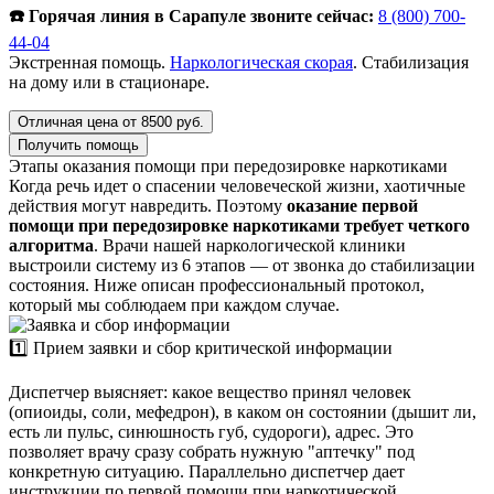
☎️ Горячая линия в Сарапуле звоните сейчас:
8 (800) 700-
44-04
Экстренная помощь.
Наркологическая скорая
. Стабилизация
на дому или в стационаре.
Отличная цена от 8500 руб.
Получить помощь
Этапы оказания помощи при передозировке наркотиками
Когда речь идет о спасении человеческой жизни, хаотичные
действия могут навредить. Поэтому
оказание первой
помощи при передозировке наркотиками требует четкого
алгоритма
. Врачи нашей наркологической клиники
выстроили систему из 6 этапов — от звонка до стабилизации
состояния. Ниже описан профессиональный протокол,
который мы соблюдаем при каждом случае.
1️⃣ Прием заявки и сбор критической информации
Диспетчер выясняет: какое вещество принял человек
(опиоиды, соли, мефедрон), в каком он состоянии (дышит ли,
есть ли пульс, синюшность губ, судороги), адрес. Это
позволяет врачу сразу собрать нужную "аптечку" под
конкретную ситуацию. Параллельно диспетчер дает
инструкции по первой помощи при наркотической