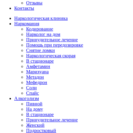
Отзывы
Контакты
Наркологическая клиника
Наркомания
Кодирование
Нарколог на дом
Принудительное лечение
Помощь при передозировке
Снятие ломки
Наркологическая скорая
В стационаре
Амфетамин
Марихуана
Метадон
Мефедрон
Соли
Спайс
Алкоголизм
Пивной
На дому
В стационаре
Принудительное лечение
Женский
Подростковый