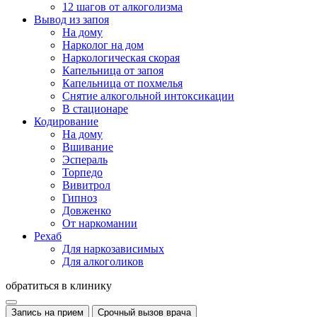
12 шагов от алкоголизма
Вывод из запоя
На дому
Нарколог на дом
Наркологическая скорая
Капельница от запоя
Капельница от похмелья
Снятие алкогольной интоксикации
В стационаре
Кодирование
На дому
Вшивание
Эспераль
Торпедо
Вивитрол
Гипноз
Довженко
От наркомании
Рехаб
Для наркозависимых
Для алкоголиков
обратиться в клинику
Запись на прием
Срочный вызов врача