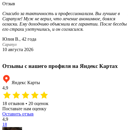
Отзыв
Спасибо за тактичность и профессионализм. Вы лучшие в
Б
Сарапуле! Муж не верил, что лечение анонимное, боялся
п
огласки. Ему доходчиво объяснили все гарантии. После беседы
с
его страхи улетучились, и он согласился.
а
Юлия В., 42 года
Л
Сарапул
С
10 августа 2026
1
Отзывы с нашего профиля на Яндекс Картах
Яндекс Карты
4,9
18 отзывов • 20 оценок
Поставьте нам оценку
Оставить отзыв
4,9
18