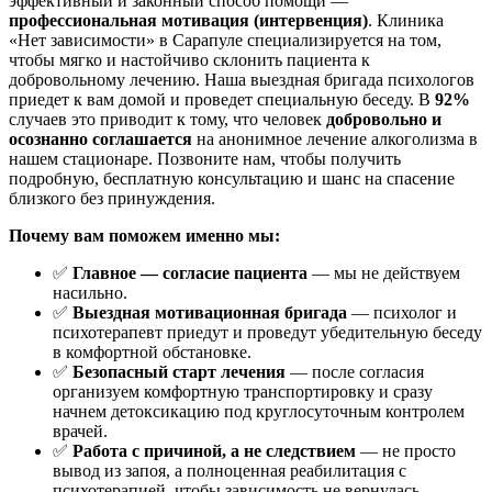
эффективный и законный способ помощи —
профессиональная мотивация (интервенция)
. Клиника
«Нет зависимости» в Сарапуле специализируется на том,
чтобы мягко и настойчиво склонить пациента к
добровольному лечению. Наша выездная бригада психологов
приедет к вам домой и проведет специальную беседу. В
92%
случаев это приводит к тому, что человек
добровольно и
осознанно соглашается
на анонимное лечение алкоголизма в
нашем стационаре. Позвоните нам, чтобы получить
подробную, бесплатную консультацию и шанс на спасение
близкого без принуждения.
Почему вам поможем именно мы:
✅
Главное — согласие пациента
— мы не действуем
насильно.
✅
Выездная мотивационная бригада
— психолог и
психотерапевт приедут и проведут убедительную беседу
в комфортной обстановке.
✅
Безопасный старт лечения
— после согласия
организуем комфортную транспортировку и сразу
начнем детоксикацию под круглосуточным контролем
врачей.
✅
Работа с причиной, а не следствием
— не просто
вывод из запоя, а полноценная реабилитация с
психотерапией, чтобы зависимость не вернулась.