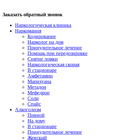
Заказать обратный звонок
Наркологическая клиника
Наркомания
Кодирование
Нарколог на дом
Принудительное лечение
Помощь при передозировке
Снятие ломки
Наркологическая скорая
В стационаре
Амфетамин
Марихуана
Метадон
Мефедрон
Соли
Спайс
Алкоголизм
Пивной
На дому
В стационаре
Принудительное лечение
Женский