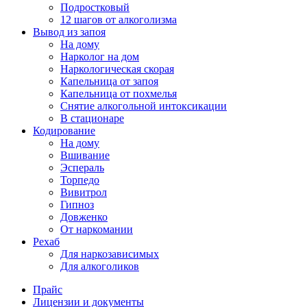
Подростковый
12 шагов от алкоголизма
Вывод из запоя
На дому
Нарколог на дом
Наркологическая скорая
Капельница от запоя
Капельница от похмелья
Снятие алкогольной интоксикации
В стационаре
Кодирование
На дому
Вшивание
Эспераль
Торпедо
Вивитрол
Гипноз
Довженко
От наркомании
Рехаб
Для наркозависимых
Для алкоголиков
Прайс
Лицензии и документы