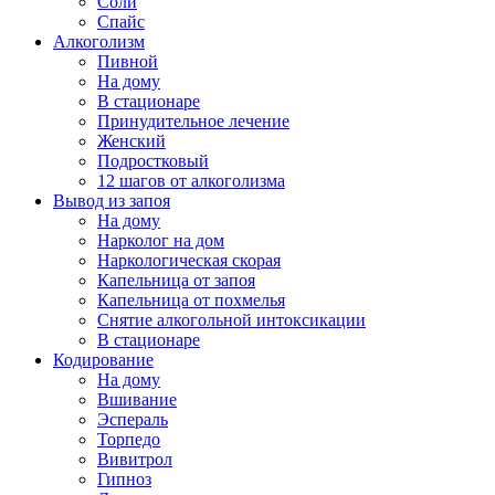
Соли
Спайс
Алкоголизм
Пивной
На дому
В стационаре
Принудительное лечение
Женский
Подростковый
12 шагов от алкоголизма
Вывод из запоя
На дому
Нарколог на дом
Наркологическая скорая
Капельница от запоя
Капельница от похмелья
Снятие алкогольной интоксикации
В стационаре
Кодирование
На дому
Вшивание
Эспераль
Торпедо
Вивитрол
Гипноз