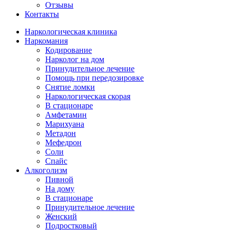
Отзывы
Контакты
Наркологическая клиника
Наркомания
Кодирование
Нарколог на дом
Принудительное лечение
Помощь при передозировке
Снятие ломки
Наркологическая скорая
В стационаре
Амфетамин
Марихуана
Метадон
Мефедрон
Соли
Спайс
Алкоголизм
Пивной
На дому
В стационаре
Принудительное лечение
Женский
Подростковый