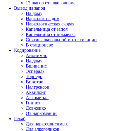
12 шагов от алкоголизма
Вывод из запоя
На дому
Нарколог на дом
Наркологическая скорая
Капельница от запоя
Капельница от похмелья
Снятие алкогольной интоксикации
В стационаре
Кодирование
Анонимно
На дому
Вшивание
Эспераль
Торпедо
Вивитрол
Налтрексон
Аквилонг
Алгоминал
Гипноз
Довженко
От наркомании
Рехаб
Для наркозависимых
Для алкоголиков