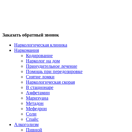
Заказать обратный звонок
Наркологическая клиника
Наркомания
Кодирование
Нарколог на дом
Принудительное лечение
Помощь при передозировке
Снятие ломки
Наркологическая скорая
В стационаре
Амфетамин
Марихуана
Метадон
Мефедрон
Соли
Спайс
Алкоголизм
Пивной