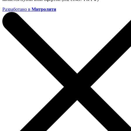
Разработано в
Митролити