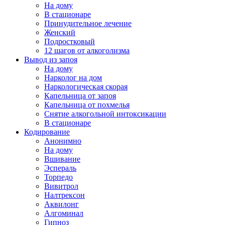
На дому
В стационаре
Принудительное лечение
Женский
Подростковый
12 шагов от алкоголизма
Вывод из запоя
На дому
Нарколог на дом
Наркологическая скорая
Капельница от запоя
Капельница от похмелья
Снятие алкогольной интоксикации
В стационаре
Кодирование
Анонимно
На дому
Вшивание
Эспераль
Торпедо
Вивитрол
Налтрексон
Аквилонг
Алгоминал
Гипноз