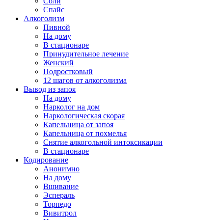
Соли
Спайс
Алкоголизм
Пивной
На дому
В стационаре
Принудительное лечение
Женский
Подростковый
12 шагов от алкоголизма
Вывод из запоя
На дому
Нарколог на дом
Наркологическая скорая
Капельница от запоя
Капельница от похмелья
Снятие алкогольной интоксикации
В стационаре
Кодирование
Анонимно
На дому
Вшивание
Эспераль
Торпедо
Вивитрол