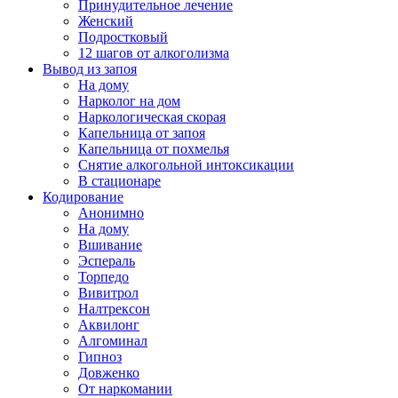
Принудительное лечение
Женский
Подростковый
12 шагов от алкоголизма
Вывод из запоя
На дому
Нарколог на дом
Наркологическая скорая
Капельница от запоя
Капельница от похмелья
Снятие алкогольной интоксикации
В стационаре
Кодирование
Анонимно
На дому
Вшивание
Эспераль
Торпедо
Вивитрол
Налтрексон
Аквилонг
Алгоминал
Гипноз
Довженко
От наркомании