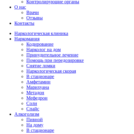
Контролирующие органы
О нас
Врачи
Отзывы
Контакты
Наркологическая клиника
Наркомания
Кодирование
Нарколог на дом
Принудительное лечение
Помощь при передозировке
Снятие ломки
Наркологическая скорая
В стационаре
Амфетамин
Марихуана
Метадон
Мефедрон
Соли
Спайс
Алкоголизм
Пивной
На дому
В стационаре