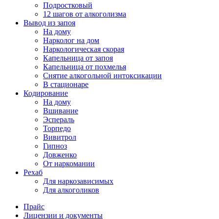
Подростковый
12 шагов от алкоголизма
Вывод из запоя
На дому
Нарколог на дом
Наркологическая скорая
Капельница от запоя
Капельница от похмелья
Снятие алкогольной интоксикации
В стационаре
Кодирование
На дому
Вшивание
Эспераль
Торпедо
Вивитрол
Гипноз
Довженко
От наркомании
Рехаб
Для наркозависимых
Для алкоголиков
Прайс
Лицензии и документы