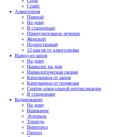
Соли
Спайс
Алкоголизм
Пивной
На дому
В стационаре
Принудительное лечение
Женский
Подростковый
12 шагов от алкоголизма
Вывод из запоя
На дому
Нарколог на дом
Наркологическая скорая
Капельница от запоя
Капельница от похмелья
Снятие алкогольной интоксикации
В стационаре
Кодирование
На дому
Вшивание
Эспераль
Торпедо
Вивитрол
Гипноз