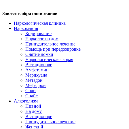
Заказать обратный звонок
Наркологическая клиника
Наркомания
Кодирование
Нарколог на дом
Принудительное лечение
Помощь при передозировке
Снятие ломки
Наркологическая скорая
В стационаре
Амфетамин
Марихуана
Метадон
Мефедрон
Соли
Спайс
Алкоголизм
Пивной
На дому
В стационаре
Принудительное лечение
Женский