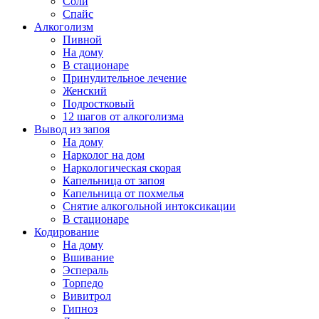
Соли
Спайс
Алкоголизм
Пивной
На дому
В стационаре
Принудительное лечение
Женский
Подростковый
12 шагов от алкоголизма
Вывод из запоя
На дому
Нарколог на дом
Наркологическая скорая
Капельница от запоя
Капельница от похмелья
Снятие алкогольной интоксикации
В стационаре
Кодирование
На дому
Вшивание
Эспераль
Торпедо
Вивитрол
Гипноз