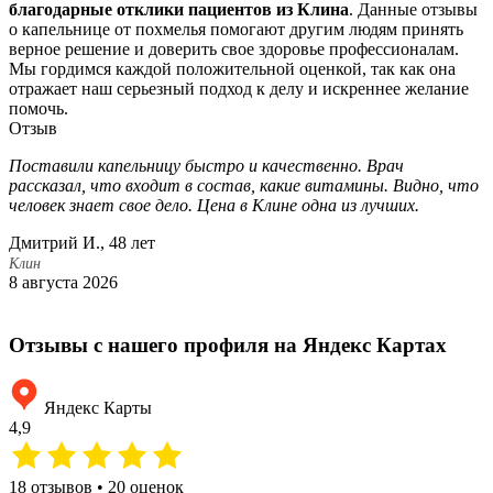
благодарные отклики пациентов из Клина
. Данные отзывы
о капельнице от похмелья помогают другим людям принять
верное решение и доверить свое здоровье профессионалам.
Мы гордимся каждой положительной оценкой, так как она
отражает наш серьезный подход к делу и искреннее желание
помочь.
Отзыв
Поставили капельницу быстро и качественно. Врач
П
рассказал, что входит в состав, какие витамины. Видно, что
п
человек знает свое дело. Цена в Клине одна из лучших.
п
Дмитрий И., 48 лет
Е
Клин
К
8 августа 2026
1
Отзывы с нашего профиля на Яндекс Картах
Яндекс Карты
4,9
18 отзывов • 20 оценок