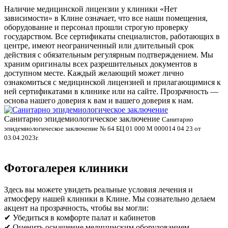
Наличие медицинской лицензии у клиники «Нет
зависимости» в Клине означает, что все наши помещения,
оборудование и персонал прошли строгую проверку
государством. Все сертификаты специалистов, работающих в
центре, имеют неограниченный или длительный срок
действия с обязательным регулярным подтверждением. Мы
храним оригиналы всех разрешительных документов в
доступном месте. Каждый желающий может лично
ознакомиться с медицинской лицензией и прилагающимися к
ней сертификатами в клинике или на сайте. Прозрачность —
основа нашего доверия к вам и вашего доверия к нам.
Санитарно эпидемиологическое заключение
В
Санитарно
эпидемиологическое заключение № 64 БЦ 01 000 М 000014 04 23 от
л
03.04.2023г.
Фотогалерея клиники
Здесь вы можете увидеть реальные условия лечения и
атмосферу нашей клиники в Клине. Мы сознательно делаем
акцент на прозрачность, чтобы вы могли:
✔ Убедиться в комфорте палат и кабинетов
✔ Оценить оснащение медицинским оборудованием