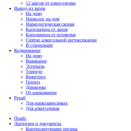
12 шагов от алкоголизма
Вывод из запоя
На дому
Нарколог на дом
Наркологическая скорая
Капельница от запоя
Капельница от похмелья
Снятие алкогольной интоксикации
В стационаре
Кодирование
На дому
Вшивание
Эспераль
Торпедо
Вивитрол
Гипноз
Довженко
От наркомании
Рехаб
Для наркозависимых
Для алкоголиков
Прайс
Лицензии и документы
Контролирующие органы