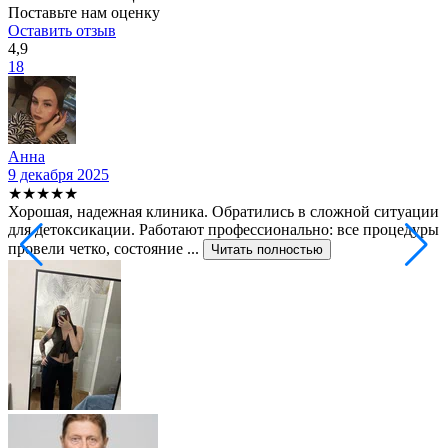
Поставьте нам оценку
Оставить отзыв
4,9
18
Анна
9 декабря 2025
2
★★★★★
Хорошая, надежная клиника. Обратились в сложной ситуации
С
для детоксикации. Работают профессионально: все процедуры
т
провели четко, состояние ...
ф
Читать полностью