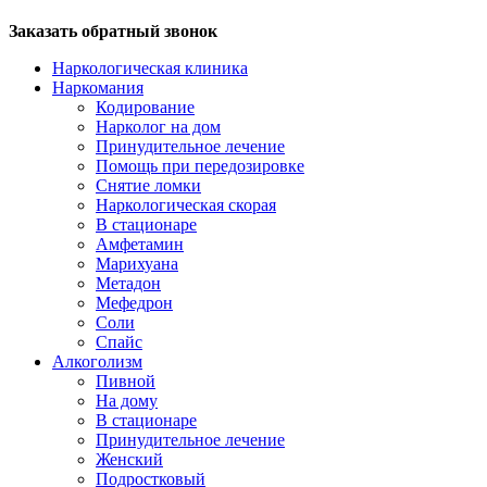
Заказать обратный звонок
Наркологическая клиника
Наркомания
Кодирование
Нарколог на дом
Принудительное лечение
Помощь при передозировке
Снятие ломки
Наркологическая скорая
В стационаре
Амфетамин
Марихуана
Метадон
Мефедрон
Соли
Спайс
Алкоголизм
Пивной
На дому
В стационаре
Принудительное лечение
Женский
Подростковый