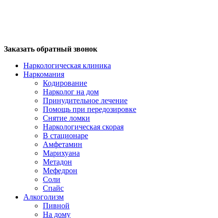
Заказать обратный звонок
Наркологическая клиника
Наркомания
Кодирование
Нарколог на дом
Принудительное лечение
Помощь при передозировке
Снятие ломки
Наркологическая скорая
В стационаре
Амфетамин
Марихуана
Метадон
Мефедрон
Соли
Спайс
Алкоголизм
Пивной
На дому