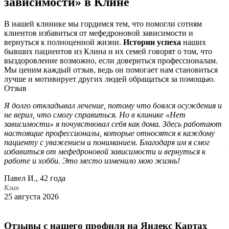
зависимости» в Клине
В нашей клинике мы гордимся тем, что помогли сотням
клиентов избавиться от мефедроновой зависимости и
вернуться к полноценной жизни.
Истории успеха
наших
бывших пациентов из Клина и их семей говорят о том, что
выздоровление возможно, если довериться профессионалам.
Мы ценим каждый отзыв, ведь он помогает нам становиться
лучше и мотивирует других людей обращаться за помощью.
Отзыв
Я долго откладывал лечение, потому что боялся осуждения и
М
не верил, что смогу справиться. Но в клинике «Нет
з
зависимости» я почувствовал себя как дома. Здесь работают
з
настоящие профессионалы, которые относятся к каждому
в
пациенту с уважением и пониманием. Благодаря им я смог
р
избавиться от мефедроновой зависимости и вернуться к
т
работе и хобби. Это место изменило мою жизнь!
д
Павел И., 42 года
Н
Клин
К
25 августа 2026
1
Отзывы с нашего профиля на Яндекс Картах