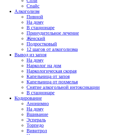
Соли
Спайс
Алкоголизм
Пивной
На дому
В стационаре
Принудительное лечение
Женский
Подростковый
12 шагов от алкоголизма
Вывод из запоя
На дому
Нарколог на дом
Наркологическая скорая
Капельница от запоя
Капельница от похмелья
Снятие алкогольной интоксикации
В стационаре
Кодирование
Анонимно
На дому
Вшивание
Эспераль
Торпедо
Вивитрол