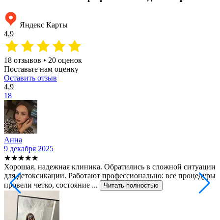
Яндекс Карты
4,9
18 отзывов • 20 оценок
Поставьте нам оценку
Оставить отзыв
4,9
18
Анна
9 декабря 2025
2
★★★★★
Хорошая, надежная клиника. Обратились в сложной ситуации
С
для детоксикации. Работают профессионально: все процедуры
т
провели четко, состояние ...
ф
Читать полностью