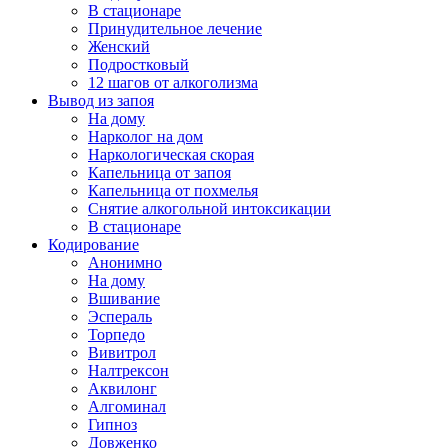
В стационаре
Принудительное лечение
Женский
Подростковый
12 шагов от алкоголизма
Вывод из запоя
На дому
Нарколог на дом
Наркологическая скорая
Капельница от запоя
Капельница от похмелья
Снятие алкогольной интоксикации
В стационаре
Кодирование
Анонимно
На дому
Вшивание
Эспераль
Торпедо
Вивитрол
Налтрексон
Аквилонг
Алгоминал
Гипноз
Довженко