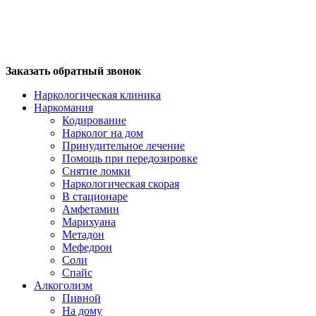
Заказать обратный звонок
Наркологическая клиника
Наркомания
Кодирование
Нарколог на дом
Принудительное лечение
Помощь при передозировке
Снятие ломки
Наркологическая скорая
В стационаре
Амфетамин
Марихуана
Метадон
Мефедрон
Соли
Спайс
Алкоголизм
Пивной
На дому