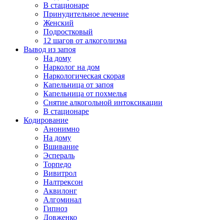
В стационаре
Принудительное лечение
Женский
Подростковый
12 шагов от алкоголизма
Вывод из запоя
На дому
Нарколог на дом
Наркологическая скорая
Капельница от запоя
Капельница от похмелья
Снятие алкогольной интоксикации
В стационаре
Кодирование
Анонимно
На дому
Вшивание
Эспераль
Торпедо
Вивитрол
Налтрексон
Аквилонг
Алгоминал
Гипноз
Довженко