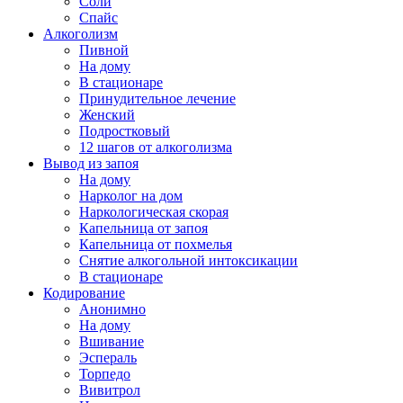
Соли
Спайс
Алкоголизм
Пивной
На дому
В стационаре
Принудительное лечение
Женский
Подростковый
12 шагов от алкоголизма
Вывод из запоя
На дому
Нарколог на дом
Наркологическая скорая
Капельница от запоя
Капельница от похмелья
Снятие алкогольной интоксикации
В стационаре
Кодирование
Анонимно
На дому
Вшивание
Эспераль
Торпедо
Вивитрол