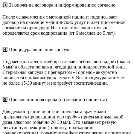
3️⃣ Заключение договора и информированное согласие
После ознакомления с методикой пациент подписывает
договор на оказание медицинских услуг и дает письменное
согласие на процедуру. На этом этапе окончательно
определяется срок кодирования (от 6 месяцев до 5 лет).
4️⃣ Процедура вшивания капсулы
Под местной анестезией врач делает небольшой надрез (около
5 мм) в области лопатки, ягодицы или подлопаточной зоны.
Стерильная капсула с препаратом «Торпедо» аккуратно
вшивается в подкожную клетчатку. Вся процедура занимает
не более 15-30 минут и не требует госпитализации.
5️⃣ Провокационная проба (по желанию пациента)
Для демонстрации действия препарата врач может
предложить провокационную пробу - прием минимальной
дозы алкоголя (обычно 20-30 мл). Это вызывает резкую
негативную реакцию (тошноту, тахикардию,
головокружение), формируя стойкое отвращение к спиртному.