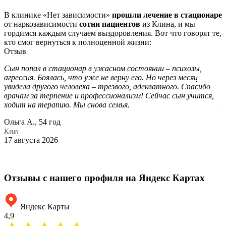
В клинике «Нет зависимости»
прошли лечение в стационаре
от наркозависимости
сотни пациентов
из Клина, и мы
гордимся каждым случаем выздоровления. Вот что говорят те,
кто смог вернуться к полноценной жизни:
Отзыв
Сын попал в стационар в ужасном состоянии – психозы,
Р
агрессия. Боялась, что уже не верну его. Но через месяц
п
увидела другого человека – трезвого, адекватного. Спасибо
н
врачам за терпение и профессионализм! Сейчас сын учится,
м
ходит на терапию. Мы снова семья.
р
т
Ольга А., 54 год
А
Клин
17 августа 2026
К
3
Отзывы с нашего профиля на Яндекс Картах
Яндекс Карты
4,9