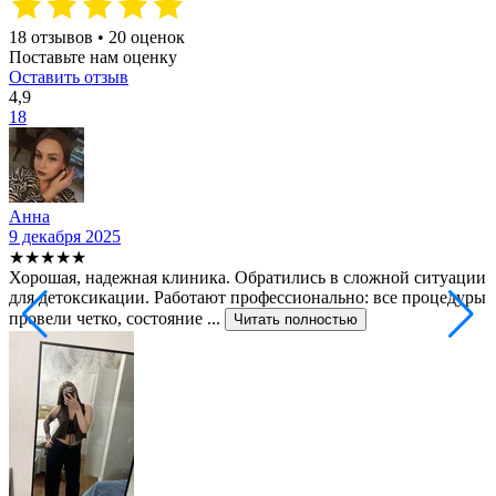
18 отзывов • 20 оценок
Поставьте нам оценку
Оставить отзыв
4,9
18
Анна
9 декабря 2025
2
★★★★★
Хорошая, надежная клиника. Обратились в сложной ситуации
С
для детоксикации. Работают профессионально: все процедуры
т
провели четко, состояние ...
ф
Читать полностью