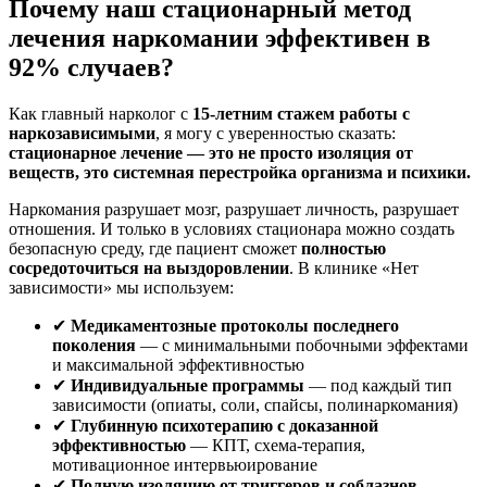
Почему наш стационарный метод
лечения наркомании эффективен в
92% случаев?
Как главный нарколог с
15-летним стажем работы с
наркозависимыми
, я могу с уверенностью сказать:
стационарное лечение — это не просто изоляция от
веществ, это системная перестройка организма и психики.
Наркомания разрушает мозг, разрушает личность, разрушает
отношения. И только в условиях стационара можно создать
безопасную среду, где пациент сможет
полностью
сосредоточиться на выздоровлении
. В клинике «Нет
зависимости» мы используем:
✔
Медикаментозные протоколы последнего
поколения
— с минимальными побочными эффектами
и максимальной эффективностью
✔
Индивидуальные программы
— под каждый тип
зависимости (опиаты, соли, спайсы, полинаркомания)
✔
Глубинную психотерапию с доказанной
эффективностью
— КПТ, схема-терапия,
мотивационное интервьюирование
✔
Полную изоляцию от триггеров и соблазнов
—