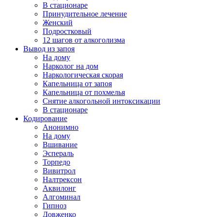
В стационаре
Принудительное лечение
Женский
Подростковый
12 шагов от алкоголизма
Вывод из запоя
На дому
Нарколог на дом
Наркологическая скорая
Капельница от запоя
Капельница от похмелья
Снятие алкогольной интоксикации
В стационаре
Кодирование
Анонимно
На дому
Вшивание
Эспераль
Торпедо
Вивитрол
Налтрексон
Аквилонг
Алгоминал
Гипноз
Довженко