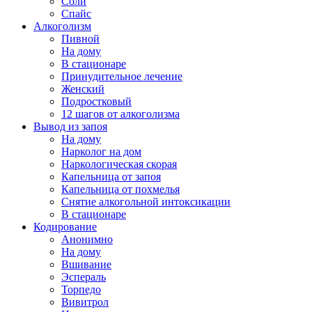
Соли
Спайс
Алкоголизм
Пивной
На дому
В стационаре
Принудительное лечение
Женский
Подростковый
12 шагов от алкоголизма
Вывод из запоя
На дому
Нарколог на дом
Наркологическая скорая
Капельница от запоя
Капельница от похмелья
Снятие алкогольной интоксикации
В стационаре
Кодирование
Анонимно
На дому
Вшивание
Эспераль
Торпедо
Вивитрол