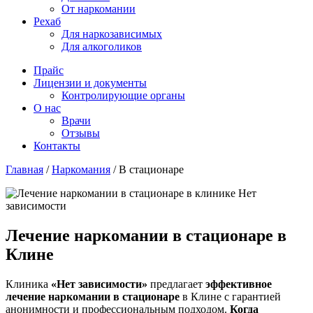
От наркомании
Рехаб
Для наркозависимых
Для алкоголиков
Прайс
Лицензии и документы
Контролирующие органы
О нас
Врачи
Отзывы
Контакты
Главная
/
Наркомания
/
В стационаре
Лечение наркомании в стационаре в
Клине
Клиника
«Нет зависимости»
предлагает
эффективное
лечение наркомании в стационаре
в Клине с гарантией
анонимности и профессиональным подходом.
Когда