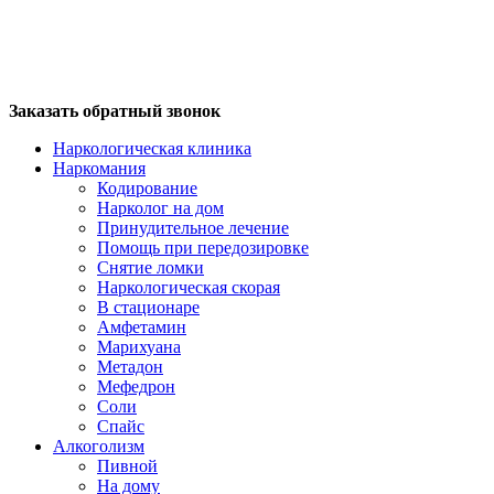
Заказать обратный звонок
Наркологическая клиника
Наркомания
Кодирование
Нарколог на дом
Принудительное лечение
Помощь при передозировке
Снятие ломки
Наркологическая скорая
В стационаре
Амфетамин
Марихуана
Метадон
Мефедрон
Соли
Спайс
Алкоголизм
Пивной
На дому