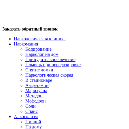
Заказать обратный звонок
Наркологическая клиника
Наркомания
Кодирование
Нарколог на дом
Принудительное лечение
Помощь при передозировке
Снятие ломки
Наркологическая скорая
В стационаре
Амфетамин
Марихуана
Метадон
Мефедрон
Соли
Спайс
Алкоголизм
Пивной
На дому