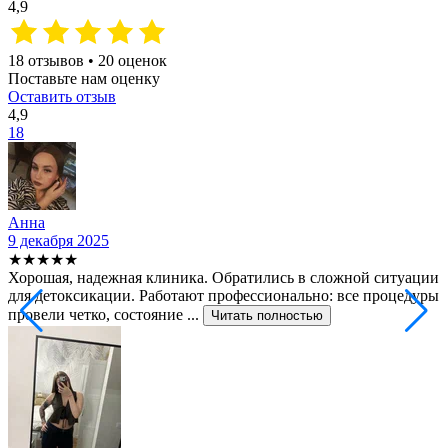
4,9
18 отзывов • 20 оценок
Поставьте нам оценку
Оставить отзыв
4,9
18
Анна
9 декабря 2025
2
★★★★★
Хорошая, надежная клиника. Обратились в сложной ситуации
С
для детоксикации. Работают профессионально: все процедуры
т
провели четко, состояние ...
ф
Читать полностью