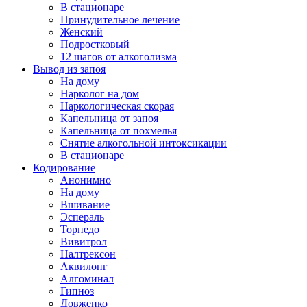
В стационаре
Принудительное лечение
Женский
Подростковый
12 шагов от алкоголизма
Вывод из запоя
На дому
Нарколог на дом
Наркологическая скорая
Капельница от запоя
Капельница от похмелья
Снятие алкогольной интоксикации
В стационаре
Кодирование
Анонимно
На дому
Вшивание
Эспераль
Торпедо
Вивитрол
Налтрексон
Аквилонг
Алгоминал
Гипноз
Довженко