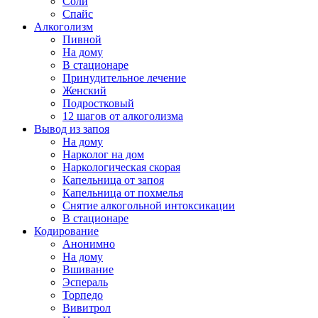
Соли
Спайс
Алкоголизм
Пивной
На дому
В стационаре
Принудительное лечение
Женский
Подростковый
12 шагов от алкоголизма
Вывод из запоя
На дому
Нарколог на дом
Наркологическая скорая
Капельница от запоя
Капельница от похмелья
Снятие алкогольной интоксикации
В стационаре
Кодирование
Анонимно
На дому
Вшивание
Эспераль
Торпедо
Вивитрол