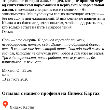
это реальные истории живых людей, которые
прошли через
ад синтетической наркомании и вернулись к нормальной
жизни
, с помощью специалистов из клиники «Нет
зависимости». Мы публикуем только настоящие истории —
без ретуши и приукрашиваний. В них реальные пациенты из
Клина и их близкие делятся опытом, чтобы поддержать тех,
кто только встает на путь выздоровления.
Отзыв
Соли — это смерть. Я прошел через ад: психозы,
Б
передозировки, потерю себя. Думал, что обратной дороги
о
нет. В клинике мне дали второй шанс. Спасибо моей семье и
о
врачам, которые не опускали руки, когда я сам уже не верил.
б
Три года трезвости, новая работа, новые увлечения без
ч
наркотиков. Жизнь есть!
В
т
Михаил О., 35 лет
А
Клин
13 августа 2026
К
1
Отзывы с нашего профиля на Яндекс Картах
Яндекс Карты