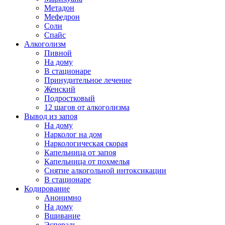
Метадон
Мефедрон
Соли
Спайс
Алкоголизм
Пивной
На дому
В стационаре
Принудительное лечение
Женский
Подростковый
12 шагов от алкоголизма
Вывод из запоя
На дому
Нарколог на дом
Наркологическая скорая
Капельница от запоя
Капельница от похмелья
Снятие алкогольной интоксикации
В стационаре
Кодирование
Анонимно
На дому
Вшивание
Эспераль