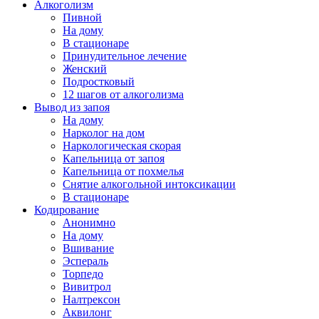
Алкоголизм
Пивной
На дому
В стационаре
Принудительное лечение
Женский
Подростковый
12 шагов от алкоголизма
Вывод из запоя
На дому
Нарколог на дом
Наркологическая скорая
Капельница от запоя
Капельница от похмелья
Снятие алкогольной интоксикации
В стационаре
Кодирование
Анонимно
На дому
Вшивание
Эспераль
Торпедо
Вивитрол
Налтрексон
Аквилонг