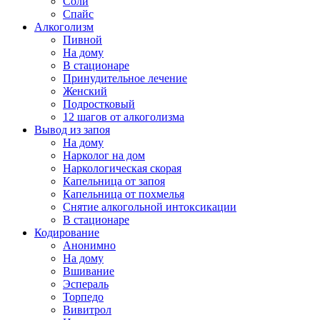
Соли
Спайс
Алкоголизм
Пивной
На дому
В стационаре
Принудительное лечение
Женский
Подростковый
12 шагов от алкоголизма
Вывод из запоя
На дому
Нарколог на дом
Наркологическая скорая
Капельница от запоя
Капельница от похмелья
Снятие алкогольной интоксикации
В стационаре
Кодирование
Анонимно
На дому
Вшивание
Эспераль
Торпедо
Вивитрол