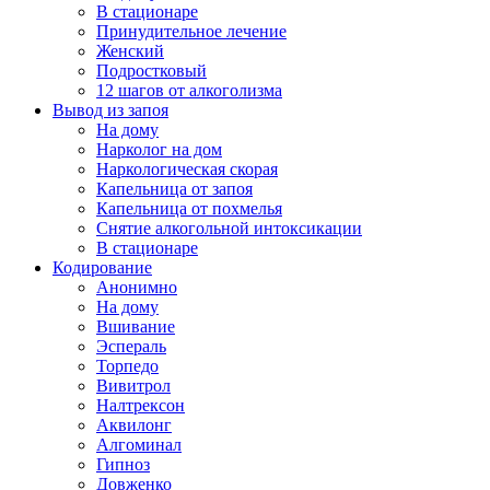
В стационаре
Принудительное лечение
Женский
Подростковый
12 шагов от алкоголизма
Вывод из запоя
На дому
Нарколог на дом
Наркологическая скорая
Капельница от запоя
Капельница от похмелья
Снятие алкогольной интоксикации
В стационаре
Кодирование
Анонимно
На дому
Вшивание
Эспераль
Торпедо
Вивитрол
Налтрексон
Аквилонг
Алгоминал
Гипноз
Довженко