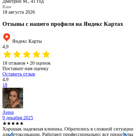
Дмитрий М., 41 год
К
2
Клин
18 августа 2026
Отзывы с нашего профиля на Яндекс Картах
Яндекс Карты
4,9
18 отзывов • 20 оценок
Поставьте нам оценку
Оставить отзыв
4,9
18
Анна
9 декабря 2025
2
★★★★★
Хорошая, надежная клиника. Обратились в сложной ситуации
С
для детоксикации. Работают профессионально: все процедуры
т