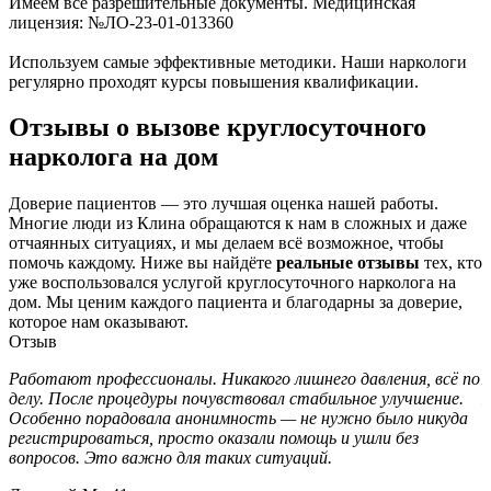
Имеем все разрешительные документы. Медицинская
лицензия: №ЛО-23-01-013360
Используем самые эффективные методики. Наши наркологи
регулярно проходят курсы повышения квалификации.
Отзывы о вызове круглосуточного
нарколога на дом
Доверие пациентов — это лучшая оценка нашей работы.
Многие люди из Клина обращаются к нам в сложных и даже
отчаянных ситуациях, и мы делаем всё возможное, чтобы
помочь каждому. Ниже вы найдёте
реальные отзывы
тех, кто
уже воспользовался услугой круглосуточного нарколога на
дом. Мы ценим каждого пациента и благодарны за доверие,
которое нам оказывают.
Отзыв
Работают профессионалы. Никакого лишнего давления, всё по
Х
делу. После процедуры почувствовал стабильное улучшение.
К
Особенно порадовала анонимность — не нужно было никуда
п
регистрироваться, просто оказали помощь и ушли без
н
вопросов. Это важно для таких ситуаций.
Е