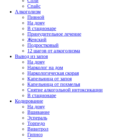
Соли
Спайс
Алкоголизм
Пивной
На дому
В стационаре
Принудительное лечение
Женский
Подростковый
12 шагов от алкоголизма
Вывод из запоя
На дому
Нарколог на дом
Наркологическая скорая
Капельница от запоя
Капельница от похмелья
Снятие алкогольной интоксикации
В стационаре
Кодирование
На дому
Вшивание
Эспераль
Торпедо
Вивитрол
Гипноз