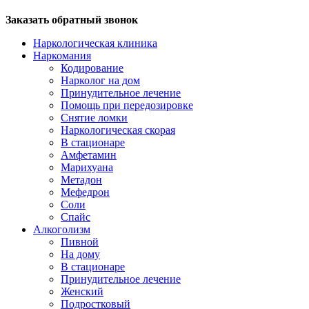
Заказать обратный звонок
Наркологическая клиника
Наркомания
Кодирование
Нарколог на дом
Принудительное лечение
Помощь при передозировке
Снятие ломки
Наркологическая скорая
В стационаре
Амфетамин
Марихуана
Метадон
Мефедрон
Соли
Спайс
Алкоголизм
Пивной
На дому
В стационаре
Принудительное лечение
Женский
Подростковый