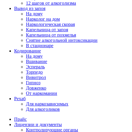
12 шагов от алкоголизма
Вывод из запоя
На дому
Нарколог на дом
Наркологическая скорая
Капельница от запоя
Капельница от похмелья
Снятие алкогольной интоксикации
В стационаре
Кодирование
На дому
Вшивание
Эспераль
Торпедо
Вивитрол
Гипноз
Довженко
От наркомании
Рехаб
Для наркозависимых
Для алкоголиков
Прайс
Лицензии и документы
Контролирующие органы