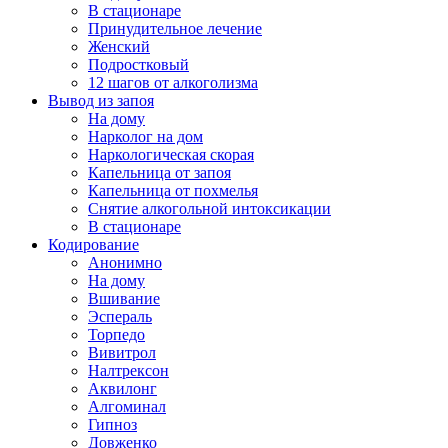
В стационаре
Принудительное лечение
Женский
Подростковый
12 шагов от алкоголизма
Вывод из запоя
На дому
Нарколог на дом
Наркологическая скорая
Капельница от запоя
Капельница от похмелья
Снятие алкогольной интоксикации
В стационаре
Кодирование
Анонимно
На дому
Вшивание
Эспераль
Торпедо
Вивитрол
Налтрексон
Аквилонг
Алгоминал
Гипноз
Довженко