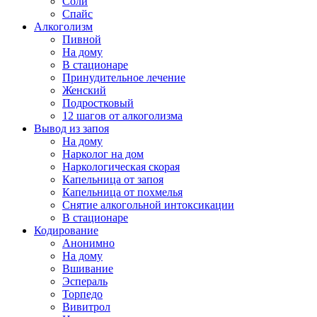
Соли
Спайс
Алкоголизм
Пивной
На дому
В стационаре
Принудительное лечение
Женский
Подростковый
12 шагов от алкоголизма
Вывод из запоя
На дому
Нарколог на дом
Наркологическая скорая
Капельница от запоя
Капельница от похмелья
Снятие алкогольной интоксикации
В стационаре
Кодирование
Анонимно
На дому
Вшивание
Эспераль
Торпедо
Вивитрол