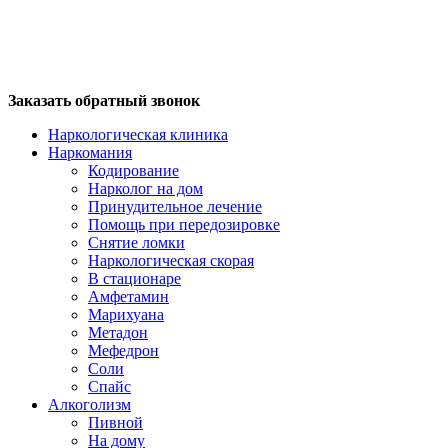
Заказать обратный звонок
Наркологическая клиника
Наркомания
Кодирование
Нарколог на дом
Принудительное лечение
Помощь при передозировке
Снятие ломки
Наркологическая скорая
В стационаре
Амфетамин
Марихуана
Метадон
Мефедрон
Соли
Спайс
Алкоголизм
Пивной
На дому