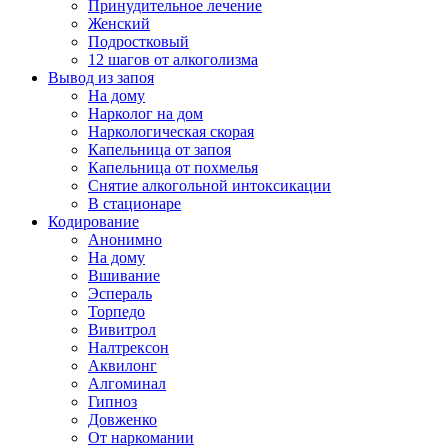
Принудительное лечение
Женский
Подростковый
12 шагов от алкоголизма
Вывод из запоя
На дому
Нарколог на дом
Наркологическая скорая
Капельница от запоя
Капельница от похмелья
Снятие алкогольной интоксикации
В стационаре
Кодирование
Анонимно
На дому
Вшивание
Эспераль
Торпедо
Вивитрол
Налтрексон
Аквилонг
Алгоминал
Гипноз
Довженко
От наркомании