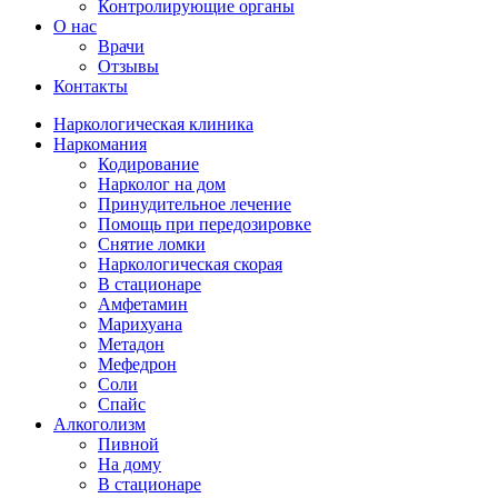
Контролирующие органы
О нас
Врачи
Отзывы
Контакты
Наркологическая клиника
Наркомания
Кодирование
Нарколог на дом
Принудительное лечение
Помощь при передозировке
Снятие ломки
Наркологическая скорая
В стационаре
Амфетамин
Марихуана
Метадон
Мефедрон
Соли
Спайс
Алкоголизм
Пивной
На дому
В стационаре