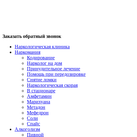
Заказать обратный звонок
Наркологическая клиника
Наркомания
Кодирование
Нарколог на дом
Принудительное лечение
Помощь при передозировке
Снятие ломки
Наркологическая скорая
В стационаре
Амфетамин
Марихуана
Метадон
Мефедрон
Соли
Спайс
Алкоголизм
Пивной