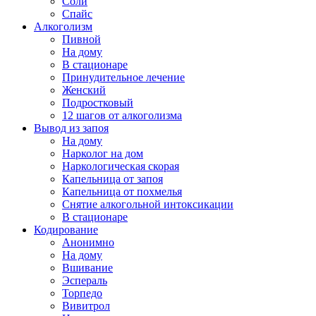
Соли
Спайс
Алкоголизм
Пивной
На дому
В стационаре
Принудительное лечение
Женский
Подростковый
12 шагов от алкоголизма
Вывод из запоя
На дому
Нарколог на дом
Наркологическая скорая
Капельница от запоя
Капельница от похмелья
Снятие алкогольной интоксикации
В стационаре
Кодирование
Анонимно
На дому
Вшивание
Эспераль
Торпедо
Вивитрол