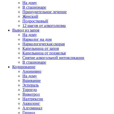
На дому
В стационаре
Принудительное лечение
Женский
Подростковый
12 шагов от алкоголизма
Вывод из запоя
На дому
Нарколог на дом
Наркологическая скорая
Капельница от запоя
Капельница от похмелья
Снятие алкогольной интоксикации
В стационаре
Кодирование
Анонимно
На дому
Вшивание
Эспераль
Торпедо
Вивитрол
Налтрексон
Аквилонг
Алгоминал
Гипноз