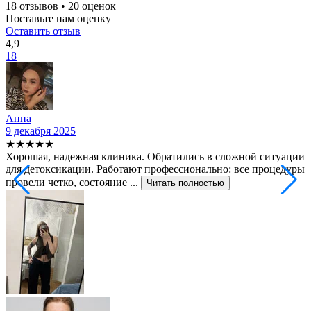
18 отзывов • 20 оценок
Поставьте нам оценку
Оставить отзыв
4,9
18
Анна
9 декабря 2025
2
★★★★★
Хорошая, надежная клиника. Обратились в сложной ситуации
С
для детоксикации. Работают профессионально: все процедуры
т
провели четко, состояние ...
ф
Читать полностью