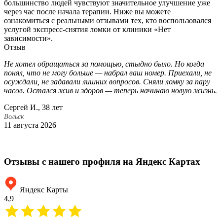
большинство людей чувствуют значительное улучшение уже
через час после начала терапии. Ниже вы можете
ознакомиться с реальными отзывами тех, кто воспользовался
услугой экспресс-снятия ломки от клиники «Нет
зависимости».
Отзыв
Не хотел обращаться за помощью, стыдно было. Но когда
В
понял, что не могу больше — набрал ваш номер. Приехали, не
о
осуждали, не задавали лишних вопросов. Сняли ломку за пару
о
часов. Остался жив и здоров — теперь начинаю новую жизнь.
с
п
Сергей И., 38 лет
с
Вольск
11 августа 2026
Е
В
5
Отзывы с нашего профиля на Яндекс Картах
Яндекс Карты
4,9