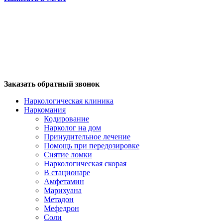
Заказать обратный звонок
Наркологическая клиника
Наркомания
Кодирование
Нарколог на дом
Принудительное лечение
Помощь при передозировке
Снятие ломки
Наркологическая скорая
В стационаре
Амфетамин
Марихуана
Метадон
Мефедрон
Соли