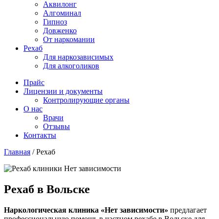
Аквилонг
Алгоминал
Гипноз
Довженко
От наркомании
Рехаб
Для наркозависимых
Для алкоголиков
Прайс
Лицензии и документы
Контролирующие органы
О нас
Врачи
Отзывы
Контакты
Главная
/
Рехаб
Рехаб в Вольске
Наркологическая клиника «Нет зависимости»
предлагает
профессиональную помощь в частном рехабе в Вольске для