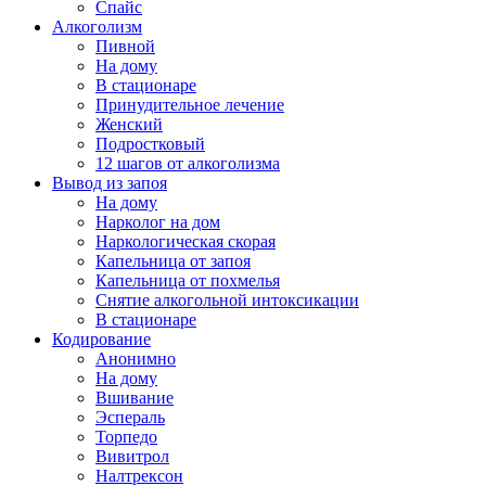
Спайс
Алкоголизм
Пивной
На дому
В стационаре
Принудительное лечение
Женский
Подростковый
12 шагов от алкоголизма
Вывод из запоя
На дому
Нарколог на дом
Наркологическая скорая
Капельница от запоя
Капельница от похмелья
Снятие алкогольной интоксикации
В стационаре
Кодирование
Анонимно
На дому
Вшивание
Эспераль
Торпедо
Вивитрол
Налтрексон