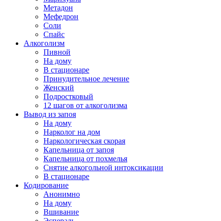
Метадон
Мефедрон
Соли
Спайс
Алкоголизм
Пивной
На дому
В стационаре
Принудительное лечение
Женский
Подростковый
12 шагов от алкоголизма
Вывод из запоя
На дому
Нарколог на дом
Наркологическая скорая
Капельница от запоя
Капельница от похмелья
Снятие алкогольной интоксикации
В стационаре
Кодирование
Анонимно
На дому
Вшивание
Эспераль