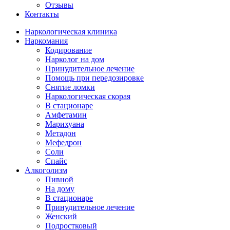
Отзывы
Контакты
Наркологическая клиника
Наркомания
Кодирование
Нарколог на дом
Принудительное лечение
Помощь при передозировке
Снятие ломки
Наркологическая скорая
В стационаре
Амфетамин
Марихуана
Метадон
Мефедрон
Соли
Спайс
Алкоголизм
Пивной
На дому
В стационаре
Принудительное лечение
Женский
Подростковый