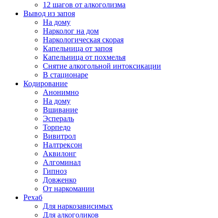
12 шагов от алкоголизма
Вывод из запоя
На дому
Нарколог на дом
Наркологическая скорая
Капельница от запоя
Капельница от похмелья
Снятие алкогольной интоксикации
В стационаре
Кодирование
Анонимно
На дому
Вшивание
Эспераль
Торпедо
Вивитрол
Налтрексон
Аквилонг
Алгоминал
Гипноз
Довженко
От наркомании
Рехаб
Для наркозависимых
Для алкоголиков