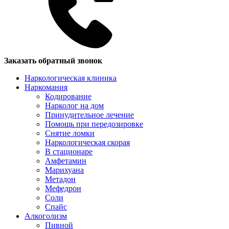
Заказать обратный звонок
Наркологическая клиника
Наркомания
Кодирование
Нарколог на дом
Принудительное лечение
Помощь при передозировке
Снятие ломки
Наркологическая скорая
В стационаре
Амфетамин
Марихуана
Метадон
Мефедрон
Соли
Спайс
Алкоголизм
Пивной