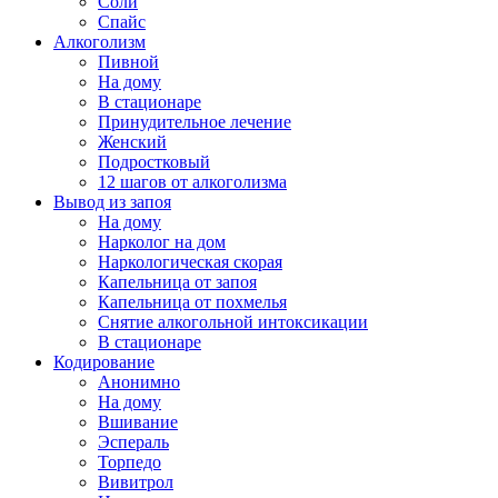
Соли
Спайс
Алкоголизм
Пивной
На дому
В стационаре
Принудительное лечение
Женский
Подростковый
12 шагов от алкоголизма
Вывод из запоя
На дому
Нарколог на дом
Наркологическая скорая
Капельница от запоя
Капельница от похмелья
Снятие алкогольной интоксикации
В стационаре
Кодирование
Анонимно
На дому
Вшивание
Эспераль
Торпедо
Вивитрол