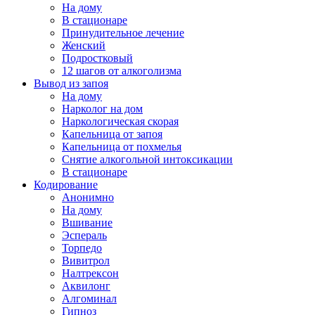
На дому
В стационаре
Принудительное лечение
Женский
Подростковый
12 шагов от алкоголизма
Вывод из запоя
На дому
Нарколог на дом
Наркологическая скорая
Капельница от запоя
Капельница от похмелья
Снятие алкогольной интоксикации
В стационаре
Кодирование
Анонимно
На дому
Вшивание
Эспераль
Торпедо
Вивитрол
Налтрексон
Аквилонг
Алгоминал
Гипноз