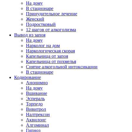
На дому
В стационаре
Принудительное лечение
Женский
Подростковый
12 шагов от алкоголизма
Вывод из запоя
На дому
Нарколог на дом
Наркологическая скорая
Капельница от запоя
Капельница от похмелья
Снятие алкогольной интоксикации
В стационаре
Кодирование
Анонимно
На дому
Вшивание
Эспераль
Торпедо
Вивитрол
Налтрексон
Аквилонг
Алгоминал
Гипноз