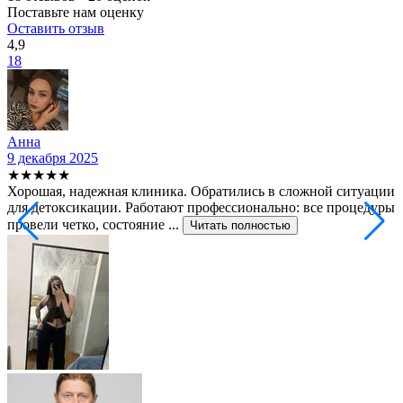
Поставьте нам оценку
Оставить отзыв
4,9
18
Анна
9 декабря 2025
2
★★★★★
Хорошая, надежная клиника. Обратились в сложной ситуации
С
для детоксикации. Работают профессионально: все процедуры
т
провели четко, состояние ...
ф
Читать полностью