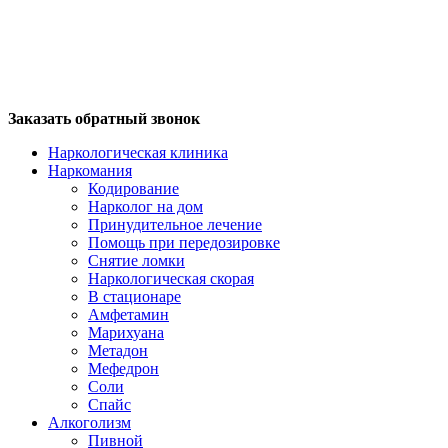
Заказать обратный звонок
Наркологическая клиника
Наркомания
Кодирование
Нарколог на дом
Принудительное лечение
Помощь при передозировке
Снятие ломки
Наркологическая скорая
В стационаре
Амфетамин
Марихуана
Метадон
Мефедрон
Соли
Спайс
Алкоголизм
Пивной