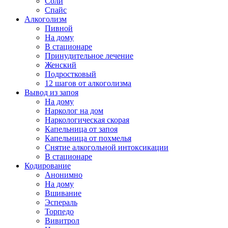
Соли
Спайс
Алкоголизм
Пивной
На дому
В стационаре
Принудительное лечение
Женский
Подростковый
12 шагов от алкоголизма
Вывод из запоя
На дому
Нарколог на дом
Наркологическая скорая
Капельница от запоя
Капельница от похмелья
Снятие алкогольной интоксикации
В стационаре
Кодирование
Анонимно
На дому
Вшивание
Эспераль
Торпедо
Вивитрол