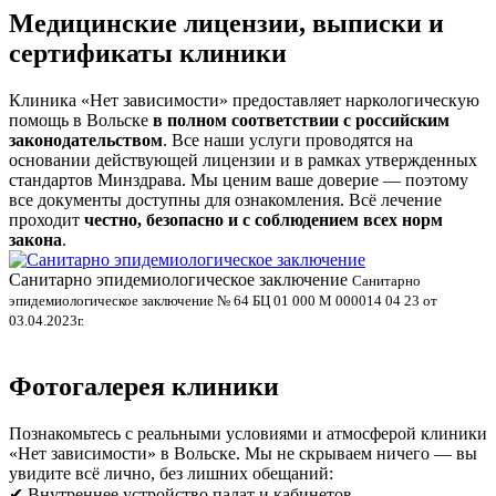
Медицинские лицензии, выписки и
сертификаты клиники
Клиника «Нет зависимости» предоставляет наркологическую
помощь в Вольске
в полном соответствии с российским
законодательством
. Все наши услуги проводятся на
основании действующей лицензии и в рамках утвержденных
стандартов Минздрава. Мы ценим ваше доверие — поэтому
все документы доступны для ознакомления. Всё лечение
проходит
честно, безопасно и с соблюдением всех норм
закона
.
Санитарно эпидемиологическое заключение
В
Санитарно
эпидемиологическое заключение № 64 БЦ 01 000 М 000014 04 23 от
л
03.04.2023г.
Фотогалерея клиники
Познакомьтесь с реальными условиями и атмосферой клиники
«Нет зависимости» в Вольске. Мы не скрываем ничего — вы
увидите всё лично, без лишних обещаний:
✔ Внутреннее устройство палат и кабинетов