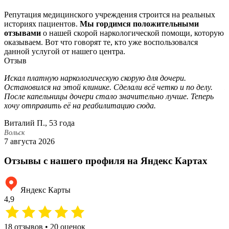
Репутация медицинского учреждения строится на реальных
историях пациентов.
Мы гордимся положительными
отзывами
о нашей скорой наркологической помощи, которую
оказываем. Вот что говорят те, кто уже воспользовался
данной услугой от нашего центра.
Отзыв
Искал платную наркологическую скорую для дочери.
В
Остановился на этой клинике. Сделали всё четко и по делу.
П
После капельницы дочери стало значительно лучше. Теперь
д
хочу отправить её на реабилитацию сюда.
к
Виталий П., 53 года
П
Вольск
В
7 августа 2026
3
Отзывы с нашего профиля на Яндекс Картах
Яндекс Карты
4,9
18 отзывов • 20 оценок