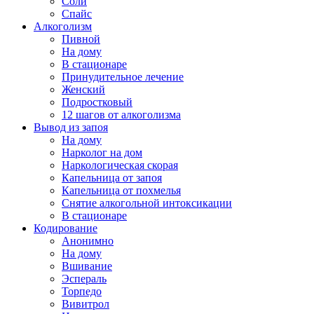
Соли
Спайс
Алкоголизм
Пивной
На дому
В стационаре
Принудительное лечение
Женский
Подростковый
12 шагов от алкоголизма
Вывод из запоя
На дому
Нарколог на дом
Наркологическая скорая
Капельница от запоя
Капельница от похмелья
Снятие алкогольной интоксикации
В стационаре
Кодирование
Анонимно
На дому
Вшивание
Эспераль
Торпедо
Вивитрол