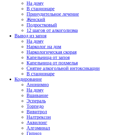
На дому
В стационаре
Принудительное лечение
Женский
Подростковый
12 шагов от алкоголизма
Вывод из запоя
На дому
Нарколог на дом
Наркологическая скорая
Капельница от запоя
Капельница от похмелья
Снятие алкогольной интоксикации
В стационаре
Кодирование
Анонимно
На дому
Вшивание
Эспераль
Торпедо
Вивитрол
Налтрексон
Аквилонг
Алгоминал
Гипноз