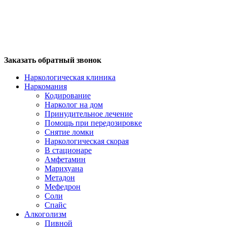
Заказать обратный звонок
Наркологическая клиника
Наркомания
Кодирование
Нарколог на дом
Принудительное лечение
Помощь при передозировке
Снятие ломки
Наркологическая скорая
В стационаре
Амфетамин
Марихуана
Метадон
Мефедрон
Соли
Спайс
Алкоголизм
Пивной