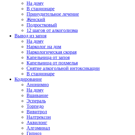
На дому
В стационаре
Принудительное лечение
Женский
Подростковый
12 шагов от алкоголизма
Вывод из запоя
На дому
Нарколог на дом
Наркологическая скорая
Капельница от запоя
Капельница от похмелья
Снятие алкогольной интоксикации
В стационаре
Кодирование
Анонимно
На дому
Вшивание
Эспераль
Торпедо
Вивитрол
Налтрексон
Аквилонг
Алгоминал
Гипноз