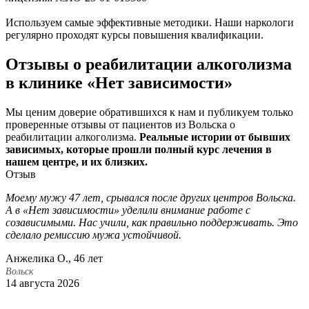
Используем самые эффективные методики. Наши наркологи
регулярно проходят курсы повышения квалификации.
Отзывы о реабилитации алкоголизма
в клинике «Нет зависимости»
Мы ценим доверие обратившихся к нам и публикуем только
проверенные отзывы от пациентов из Вольска о
реабилитации алкоголизма.
Реальные истории от бывших
зависимых, которые прошли полный курс лечения в
нашем центре, и их близких.
Отзыв
Моему мужу 47 лет, срывался после других центров Вольска.
К
А в «Нет зависимости» уделили внимание работе с
а
созависимыми. Нас учили, как правильно поддерживать. Это
п
сделало ремиссию мужа устойчивой.
с
Анжелика О., 46 лет
Д
Вольск
В
14 августа 2026
2