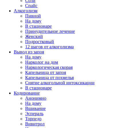
Соли
Спайс
Алкоголизм
Пивной
На дому
В стационаре
Принудительное лечение
Женский
Подростковый
12 шагов от алкоголизма
Вывод из запоя
На дому
Нарколог на дом
Наркологическая скорая
Капельница от запоя
Капельница от похмелья
Снятие алкогольной интоксикации
В стационаре
Кодирование
Анонимно
На дому
Вшивание
Эспераль
Торпедо
Вивитрол