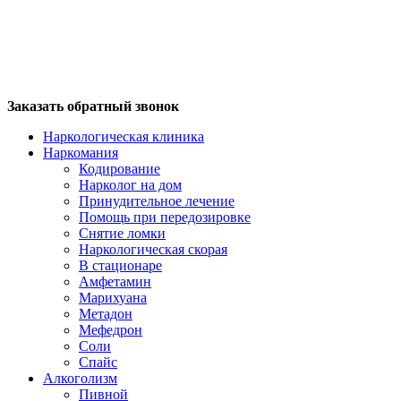
Заказать обратный звонок
Наркологическая клиника
Наркомания
Кодирование
Нарколог на дом
Принудительное лечение
Помощь при передозировке
Снятие ломки
Наркологическая скорая
В стационаре
Амфетамин
Марихуана
Метадон
Мефедрон
Соли
Спайс
Алкоголизм
Пивной