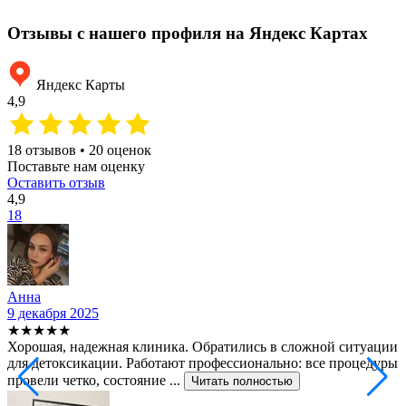
Отзывы с нашего профиля на Яндекс Картах
Яндекс Карты
4,9
18 отзывов • 20 оценок
Поставьте нам оценку
Оставить отзыв
4,9
18
Анна
9 декабря 2025
2
★★★★★
Хорошая, надежная клиника. Обратились в сложной ситуации
С
для детоксикации. Работают профессионально: все процедуры
т
провели четко, состояние ...
ф
Читать полностью