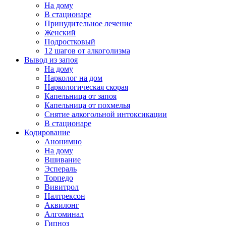
На дому
В стационаре
Принудительное лечение
Женский
Подростковый
12 шагов от алкоголизма
Вывод из запоя
На дому
Нарколог на дом
Наркологическая скорая
Капельница от запоя
Капельница от похмелья
Снятие алкогольной интоксикации
В стационаре
Кодирование
Анонимно
На дому
Вшивание
Эспераль
Торпедо
Вивитрол
Налтрексон
Аквилонг
Алгоминал
Гипноз