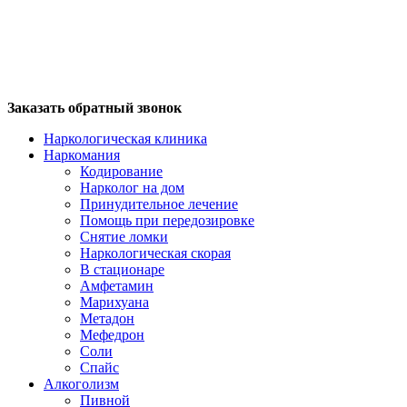
Заказать обратный звонок
Наркологическая клиника
Наркомания
Кодирование
Нарколог на дом
Принудительное лечение
Помощь при передозировке
Снятие ломки
Наркологическая скорая
В стационаре
Амфетамин
Марихуана
Метадон
Мефедрон
Соли
Спайс
Алкоголизм
Пивной