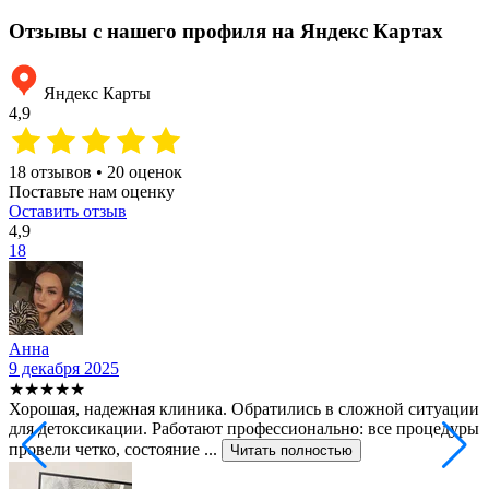
Отзывы с нашего профиля на Яндекс Картах
Яндекс Карты
4,9
18 отзывов • 20 оценок
Поставьте нам оценку
Оставить отзыв
4,9
18
Анна
9 декабря 2025
2
★★★★★
Хорошая, надежная клиника. Обратились в сложной ситуации
С
для детоксикации. Работают профессионально: все процедуры
т
провели четко, состояние ...
ф
Читать полностью