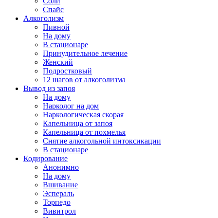
Соли
Спайс
Алкоголизм
Пивной
На дому
В стационаре
Принудительное лечение
Женский
Подростковый
12 шагов от алкоголизма
Вывод из запоя
На дому
Нарколог на дом
Наркологическая скорая
Капельница от запоя
Капельница от похмелья
Снятие алкогольной интоксикации
В стационаре
Кодирование
Анонимно
На дому
Вшивание
Эспераль
Торпедо
Вивитрол