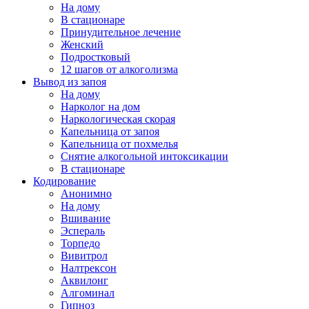
На дому
В стационаре
Принудительное лечение
Женский
Подростковый
12 шагов от алкоголизма
Вывод из запоя
На дому
Нарколог на дом
Наркологическая скорая
Капельница от запоя
Капельница от похмелья
Снятие алкогольной интоксикации
В стационаре
Кодирование
Анонимно
На дому
Вшивание
Эспераль
Торпедо
Вивитрол
Налтрексон
Аквилонг
Алгоминал
Гипноз