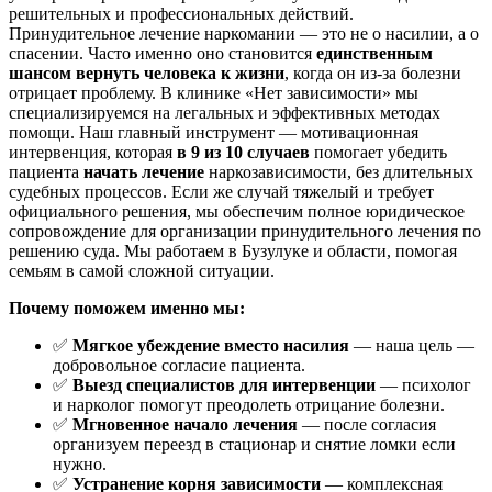
решительных и профессиональных действий.
Принудительное лечение наркомании — это не о насилии, а о
спасении. Часто именно оно становится
единственным
шансом вернуть человека к жизни
, когда он из-за болезни
отрицает проблему. В клинике «Нет зависимости» мы
специализируемся на легальных и эффективных методах
помощи. Наш главный инструмент — мотивационная
интервенция, которая
в 9 из 10 случаев
помогает убедить
пациента
начать лечение
наркозависимости, без длительных
судебных процессов. Если же случай тяжелый и требует
официального решения, мы обеспечим полное юридическое
сопровождение для организации принудительного лечения по
решению суда. Мы работаем в Бузулуке и области, помогая
семьям в самой сложной ситуации.
Почему поможем именно мы:
✅
Мягкое убеждение вместо насилия
— наша цель —
добровольное согласие пациента.
✅
Выезд специалистов для интервенции
— психолог
и нарколог помогут преодолеть отрицание болезни.
✅
Мгновенное начало лечения
— после согласия
организуем переезд в стационар и снятие ломки если
нужно.
✅
Устранение корня зависимости
— комплексная