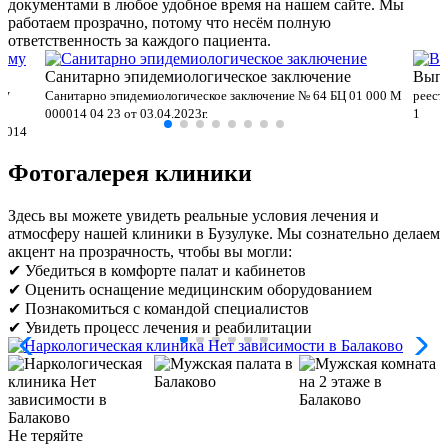
документами в любое удобное время на нашем сайте. Мы
работаем прозрачно, потому что несём полную
ответственность за каждого пациента.
Санитарно эпидемиологическое заключение
Выпи
му
Санитарно эпидемиологическое заключение № 64 БЦ 01 000 М
реест
000014 04 23 от 03.04.2023г.
1
00014
Фотогалерея клиники
Здесь вы можете увидеть реальные условия лечения и
атмосферу нашей клиники в Бузулуке. Мы сознательно делаем
акцент на прозрачность, чтобы вы могли:
✔ Убедиться в комфорте палат и кабинетов
✔ Оценить оснащение медицинским оборудованием
✔ Познакомиться с командой специалистов
✔ Увидеть процесс лечения и реабилитации
Не теряйте