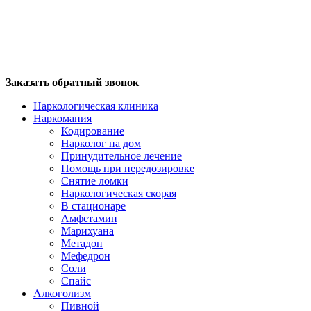
Заказать обратный звонок
Наркологическая клиника
Наркомания
Кодирование
Нарколог на дом
Принудительное лечение
Помощь при передозировке
Снятие ломки
Наркологическая скорая
В стационаре
Амфетамин
Марихуана
Метадон
Мефедрон
Соли
Спайс
Алкоголизм
Пивной