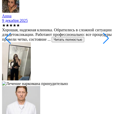
Анна
9 декабря 2025
2
★★★★★
Хорошая, надежная клиника. Обратились в сложной ситуации
С
для детоксикации. Работают профессионально: все процедуры
т
провели четко, состояние ...
ф
Читать полностью