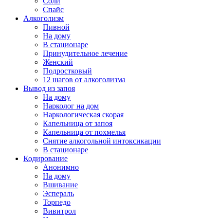
Соли
Спайс
Алкоголизм
Пивной
На дому
В стационаре
Принудительное лечение
Женский
Подростковый
12 шагов от алкоголизма
Вывод из запоя
На дому
Нарколог на дом
Наркологическая скорая
Капельница от запоя
Капельница от похмелья
Снятие алкогольной интоксикации
В стационаре
Кодирование
Анонимно
На дому
Вшивание
Эспераль
Торпедо
Вивитрол