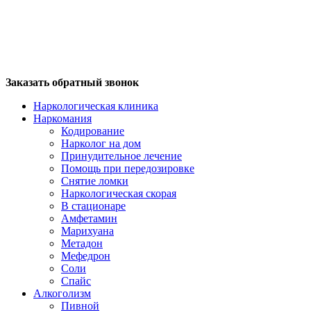
Заказать обратный звонок
Наркологическая клиника
Наркомания
Кодирование
Нарколог на дом
Принудительное лечение
Помощь при передозировке
Снятие ломки
Наркологическая скорая
В стационаре
Амфетамин
Марихуана
Метадон
Мефедрон
Соли
Спайс
Алкоголизм
Пивной