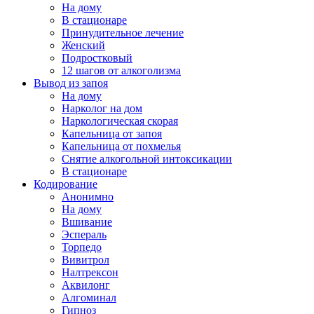
На дому
В стационаре
Принудительное лечение
Женский
Подростковый
12 шагов от алкоголизма
Вывод из запоя
На дому
Нарколог на дом
Наркологическая скорая
Капельница от запоя
Капельница от похмелья
Снятие алкогольной интоксикации
В стационаре
Кодирование
Анонимно
На дому
Вшивание
Эспераль
Торпедо
Вивитрол
Налтрексон
Аквилонг
Алгоминал
Гипноз