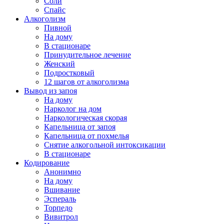
Соли
Спайс
Алкоголизм
Пивной
На дому
В стационаре
Принудительное лечение
Женский
Подростковый
12 шагов от алкоголизма
Вывод из запоя
На дому
Нарколог на дом
Наркологическая скорая
Капельница от запоя
Капельница от похмелья
Снятие алкогольной интоксикации
В стационаре
Кодирование
Анонимно
На дому
Вшивание
Эспераль
Торпедо
Вивитрол