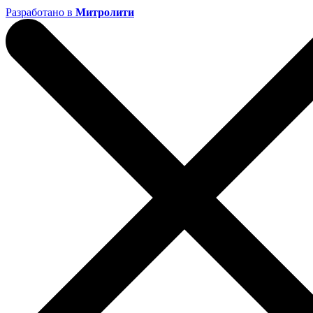
Разработано в
Митролити