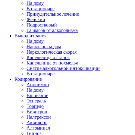
На дому
В стационаре
Принудительное лечение
Женский
Подростковый
12 шагов от алкоголизма
Вывод из запоя
На дому
Нарколог на дом
Наркологическая скорая
Капельница от запоя
Капельница от похмелья
Снятие алкогольной интоксикации
В стационаре
Кодирование
Анонимно
На дому
Вшивание
Эспераль
Торпедо
Вивитрол
Налтрексон
Аквилонг
Алгоминал
Гипноз