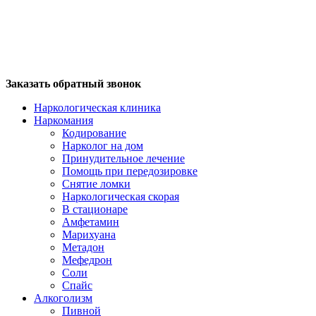
Заказать обратный звонок
Наркологическая клиника
Наркомания
Кодирование
Нарколог на дом
Принудительное лечение
Помощь при передозировке
Снятие ломки
Наркологическая скорая
В стационаре
Амфетамин
Марихуана
Метадон
Мефедрон
Соли
Спайс
Алкоголизм
Пивной