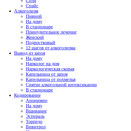
Соли
Спайс
Алкоголизм
Пивной
На дому
В стационаре
Принудительное лечение
Женский
Подростковый
12 шагов от алкоголизма
Вывод из запоя
На дому
Нарколог на дом
Наркологическая скорая
Капельница от запоя
Капельница от похмелья
Снятие алкогольной интоксикации
В стационаре
Кодирование
Анонимно
На дому
Вшивание
Эспераль
Торпедо
Вивитрол