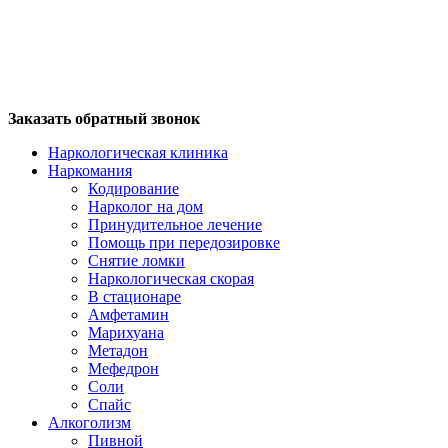
Заказать обратный звонок
Наркологическая клиника
Наркомания
Кодирование
Нарколог на дом
Принудительное лечение
Помощь при передозировке
Снятие ломки
Наркологическая скорая
В стационаре
Амфетамин
Марихуана
Метадон
Мефедрон
Соли
Спайс
Алкоголизм
Пивной