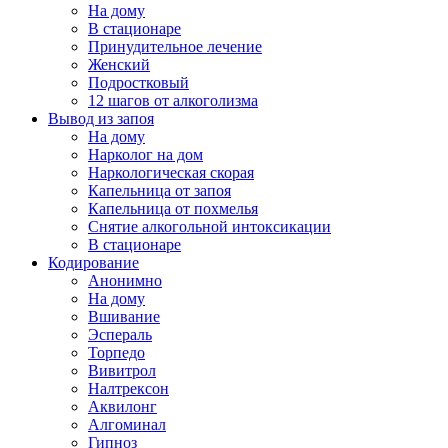
На дому
В стационаре
Принудительное лечение
Женский
Подростковый
12 шагов от алкоголизма
Вывод из запоя
На дому
Нарколог на дом
Наркологическая скорая
Капельница от запоя
Капельница от похмелья
Снятие алкогольной интоксикации
В стационаре
Кодирование
Анонимно
На дому
Вшивание
Эспераль
Торпедо
Вивитрол
Налтрексон
Аквилонг
Алгоминал
Гипноз