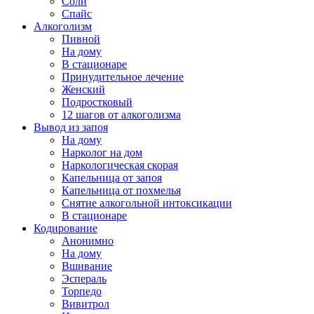
Соли
Спайс
Алкоголизм
Пивной
На дому
В стационаре
Принудительное лечение
Женский
Подростковый
12 шагов от алкоголизма
Вывод из запоя
На дому
Нарколог на дом
Наркологическая скорая
Капельница от запоя
Капельница от похмелья
Снятие алкогольной интоксикации
В стационаре
Кодирование
Анонимно
На дому
Вшивание
Эспераль
Торпедо
Вивитрол