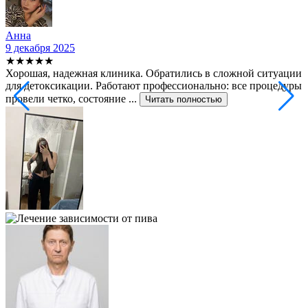
Анна
9 декабря 2025
2
★★★★★
Хорошая, надежная клиника. Обратились в сложной ситуации
С
для детоксикации. Работают профессионально: все процедуры
т
провели четко, состояние ...
ф
Читать полностью