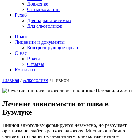
Довженко
От наркомании
Рехаб
Для наркозависимых
Для алкоголиков
Прайс
Лицензии и документы
Контролирующие органы
О нас
Врачи
Отзывы
Контакты
Главная
/
Алкоголизм
/
Пивной
Лечение зависимости от пива в
Бузулуке
Пивной алкоголизм формируется незаметно, но разрушает
организм не слабее крепкого алкоголя. Многие ошибочно
считают этот напиток безвредным, однако ежедневное