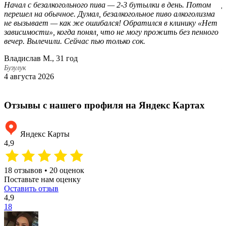
Начал с безалкогольного пива — 2-3 бутылки в день. Потом
Д
перешел на обычное. Думал, безалкогольное пиво алкоголизма
с
не вызывает — как же ошибался! Обратился в клинику «Нет
а
зависимости», когда понял, что не могу прожить без пенного
п
вечер. Вылечили. Сейчас пью только сок.
о
Владислав М., 31 год
Б
Бузулук
Б
4 августа 2026
1
Отзывы с нашего профиля на Яндекс Картах
Яндекс Карты
4,9
18 отзывов • 20 оценок
Поставьте нам оценку
Оставить отзыв
4,9
18