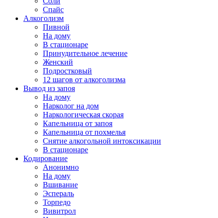
Соли
Спайс
Алкоголизм
Пивной
На дому
В стационаре
Принудительное лечение
Женский
Подростковый
12 шагов от алкоголизма
Вывод из запоя
На дому
Нарколог на дом
Наркологическая скорая
Капельница от запоя
Капельница от похмелья
Снятие алкогольной интоксикации
В стационаре
Кодирование
Анонимно
На дому
Вшивание
Эспераль
Торпедо
Вивитрол