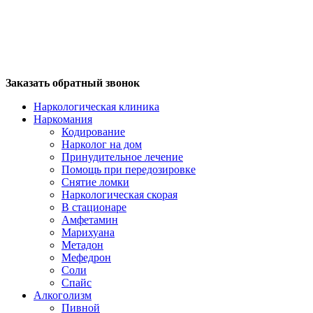
Заказать обратный звонок
Наркологическая клиника
Наркомания
Кодирование
Нарколог на дом
Принудительное лечение
Помощь при передозировке
Снятие ломки
Наркологическая скорая
В стационаре
Амфетамин
Марихуана
Метадон
Мефедрон
Соли
Спайс
Алкоголизм
Пивной