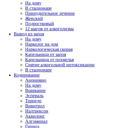
На дому
В стационаре
Принудительное лечение
Женский
Подростковый
12 шагов от алкоголизма
Вывод из запоя
На дому
Нарколог на дом
Наркологическая скорая
Капельница от запоя
Капельница от похмелья
Снятие алкогольной интоксикации
В стационаре
Кодирование
Анонимно
На дому
Вшивание
Эспераль
Торпедо
Вивитрол
Налтрексон
Аквилонг
Алгоминал
Гипноз