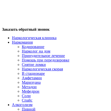
Заказать обратный звонок
Наркологическая клиника
Наркомания
Кодирование
Нарколог на дом
Принудительное лечение
Помощь при передозировке
Снятие ломки
Наркологическая скорая
В стационаре
Амфетамин
Марихуана
Метадон
Мефедрон
Соли
Спайс
Алкоголизм
Пивной