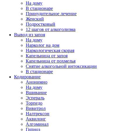
На дому
В стационаре
Принудительное лечение
Женский
Подростковый
12 шагов от алкоголизма
Вывод из запоя
На дому
Нарколог на дом
Наркологическая скорая
Капельница от запоя
Капельница от похмелья
Снятие алкогольной интоксикации
В стационаре
Кодирование
Анонимно
На дому
Вшивание
Эспераль
Торпедо
Вивитрол
Налтрексон
Аквилонг
Алгоминал
Гипноз