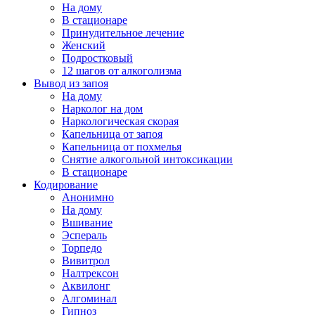
На дому
В стационаре
Принудительное лечение
Женский
Подростковый
12 шагов от алкоголизма
Вывод из запоя
На дому
Нарколог на дом
Наркологическая скорая
Капельница от запоя
Капельница от похмелья
Снятие алкогольной интоксикации
В стационаре
Кодирование
Анонимно
На дому
Вшивание
Эспераль
Торпедо
Вивитрол
Налтрексон
Аквилонг
Алгоминал
Гипноз