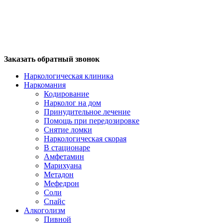
Заказать обратный звонок
Наркологическая клиника
Наркомания
Кодирование
Нарколог на дом
Принудительное лечение
Помощь при передозировке
Снятие ломки
Наркологическая скорая
В стационаре
Амфетамин
Марихуана
Метадон
Мефедрон
Соли
Спайс
Алкоголизм
Пивной