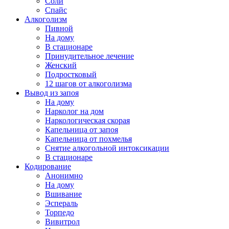
Соли
Спайс
Алкоголизм
Пивной
На дому
В стационаре
Принудительное лечение
Женский
Подростковый
12 шагов от алкоголизма
Вывод из запоя
На дому
Нарколог на дом
Наркологическая скорая
Капельница от запоя
Капельница от похмелья
Снятие алкогольной интоксикации
В стационаре
Кодирование
Анонимно
На дому
Вшивание
Эспераль
Торпедо
Вивитрол