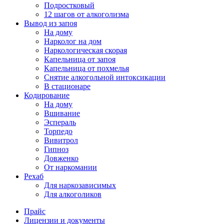
Подростковый
12 шагов от алкоголизма
Вывод из запоя
На дому
Нарколог на дом
Наркологическая скорая
Капельница от запоя
Капельница от похмелья
Снятие алкогольной интоксикации
В стационаре
Кодирование
На дому
Вшивание
Эспераль
Торпедо
Вивитрол
Гипноз
Довженко
От наркомании
Рехаб
Для наркозависимых
Для алкоголиков
Прайс
Лицензии и документы