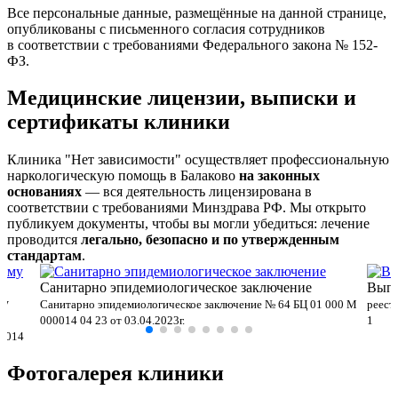
Все персональные данные, размещённые на данной странице,
опубликованы с письменного согласия сотрудников
в соответствии с требованиями Федерального закона № 152-
ФЗ.
Медицинские лицензии, выписки и
сертификаты клиники
Клиника "Нет зависимости" осуществляет профессиональную
наркологическую помощь в Балаково
на законных
основаниях
— вся деятельность лицензирована в
соответствии с требованиями Минздрава РФ. Мы открыто
публикуем документы, чтобы вы могли убедиться: лечение
проводится
легально, безопасно и по утвержденным
стандартам
.
Санитарно эпидемиологическое заключение
Выпи
му
Санитарно эпидемиологическое заключение № 64 БЦ 01 000 М
реест
000014 04 23 от 03.04.2023г.
1
00014
Фотогалерея клиники