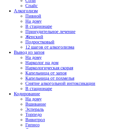
Соли
Спайс
Алкоголизм
Пивной
На дому
В стационаре
Принудительное лечение
Женский
Подростковый
12 шагов от алкоголизма
Вывод из запоя
На дому
Нарколог на дом
Наркологическая скорая
Капельница от запоя
Капельница от похмелья
Снятие алкогольной интоксикации
В стационаре
Кодирование
На дому
Вшивание
Эспераль
Торпедо
Вивитрол
Гипноз