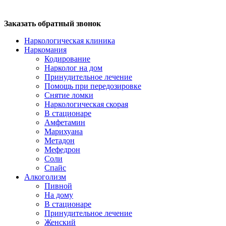
Заказать обратный звонок
Наркологическая клиника
Наркомания
Кодирование
Нарколог на дом
Принудительное лечение
Помощь при передозировке
Снятие ломки
Наркологическая скорая
В стационаре
Амфетамин
Марихуана
Метадон
Мефедрон
Соли
Спайс
Алкоголизм
Пивной
На дому
В стационаре
Принудительное лечение
Женский