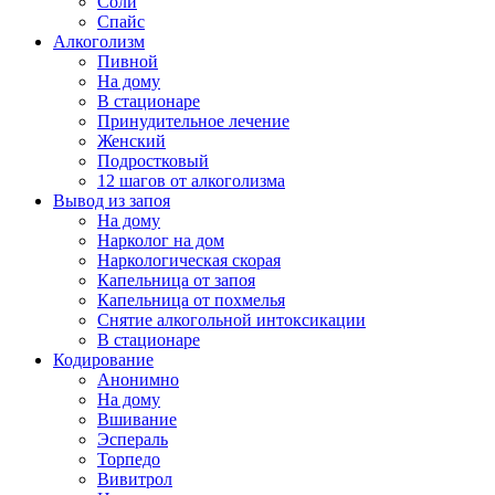
Соли
Спайс
Алкоголизм
Пивной
На дому
В стационаре
Принудительное лечение
Женский
Подростковый
12 шагов от алкоголизма
Вывод из запоя
На дому
Нарколог на дом
Наркологическая скорая
Капельница от запоя
Капельница от похмелья
Снятие алкогольной интоксикации
В стационаре
Кодирование
Анонимно
На дому
Вшивание
Эспераль
Торпедо
Вивитрол