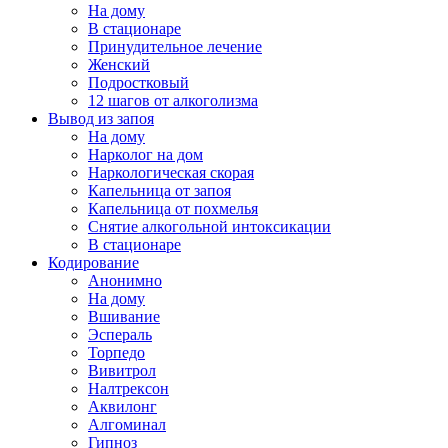
На дому
В стационаре
Принудительное лечение
Женский
Подростковый
12 шагов от алкоголизма
Вывод из запоя
На дому
Нарколог на дом
Наркологическая скорая
Капельница от запоя
Капельница от похмелья
Снятие алкогольной интоксикации
В стационаре
Кодирование
Анонимно
На дому
Вшивание
Эспераль
Торпедо
Вивитрол
Налтрексон
Аквилонг
Алгоминал
Гипноз