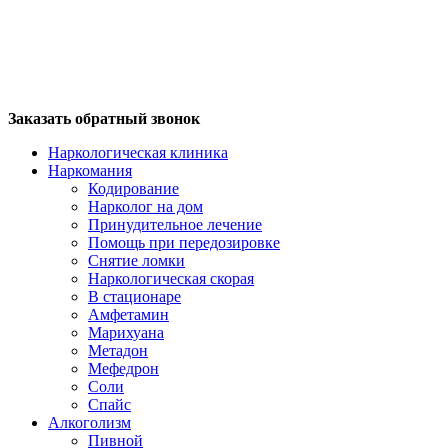
Заказать обратный звонок
Наркологическая клиника
Наркомания
Кодирование
Нарколог на дом
Принудительное лечение
Помощь при передозировке
Снятие ломки
Наркологическая скорая
В стационаре
Амфетамин
Марихуана
Метадон
Мефедрон
Соли
Спайс
Алкоголизм
Пивной