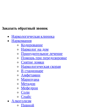
Заказать обратный звонок
Наркологическая клиника
Наркомания
Кодирование
Нарколог на дом
Принудительное лечение
Помощь при передозировке
Снятие ломки
Наркологическая скорая
В стационаре
Амфетамин
Марихуана
Метадон
Мефедрон
Соли
Спайс
Алкоголизм
Пивной