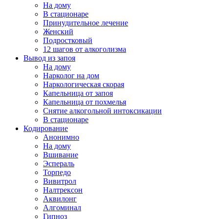
На дому
В стационаре
Принудительное лечение
Женский
Подростковый
12 шагов от алкоголизма
Вывод из запоя
На дому
Нарколог на дом
Наркологическая скорая
Капельница от запоя
Капельница от похмелья
Снятие алкогольной интоксикации
В стационаре
Кодирование
Анонимно
На дому
Вшивание
Эспераль
Торпедо
Вивитрол
Налтрексон
Аквилонг
Алгоминал
Гипноз