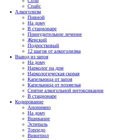
Соли
Спайс
Алкоголизм
Пивной
На дому
В стационаре
Принудительное лечение
Женский
Подростковый
12 шагов от алкоголизма
Вывод из запоя
На дому
Нарколог на дом
Наркологическая скорая
Капельница от запоя
Капельница от похмелья
Снятие алкогольной интоксикации
В стационаре
Кодирование
Анонимно
На дому
Вшивание
Эспераль
Торпедо
Вивитрол