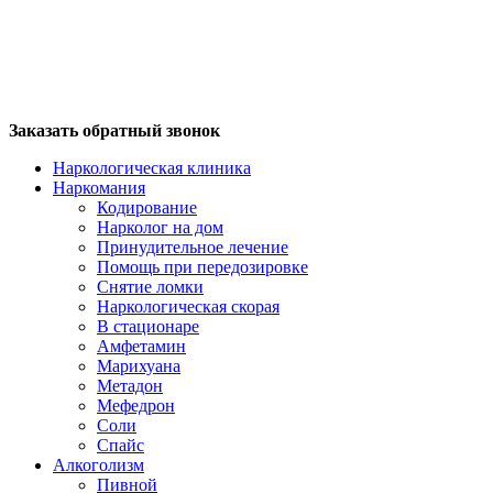
Заказать обратный звонок
Наркологическая клиника
Наркомания
Кодирование
Нарколог на дом
Принудительное лечение
Помощь при передозировке
Снятие ломки
Наркологическая скорая
В стационаре
Амфетамин
Марихуана
Метадон
Мефедрон
Соли
Спайс
Алкоголизм
Пивной