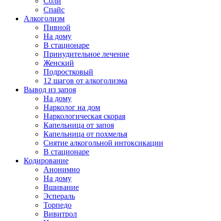
Соли
Спайс
Алкоголизм
Пивной
На дому
В стационаре
Принудительное лечение
Женский
Подростковый
12 шагов от алкоголизма
Вывод из запоя
На дому
Нарколог на дом
Наркологическая скорая
Капельница от запоя
Капельница от похмелья
Снятие алкогольной интоксикации
В стационаре
Кодирование
Анонимно
На дому
Вшивание
Эспераль
Торпедо
Вивитрол