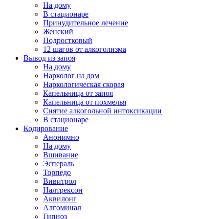
На дому
В стационаре
Принудительное лечение
Женский
Подростковый
12 шагов от алкоголизма
Вывод из запоя
На дому
Нарколог на дом
Наркологическая скорая
Капельница от запоя
Капельница от похмелья
Снятие алкогольной интоксикации
В стационаре
Кодирование
Анонимно
На дому
Вшивание
Эспераль
Торпедо
Вивитрол
Налтрексон
Аквилонг
Алгоминал
Гипноз