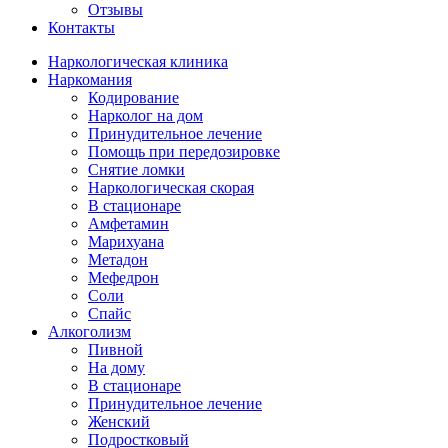
Отзывы
Контакты
Наркологическая клиника
Наркомания
Кодирование
Нарколог на дом
Принудительное лечение
Помощь при передозировке
Снятие ломки
Наркологическая скорая
В стационаре
Амфетамин
Марихуана
Метадон
Мефедрон
Соли
Спайс
Алкоголизм
Пивной
На дому
В стационаре
Принудительное лечение
Женский
Подростковый