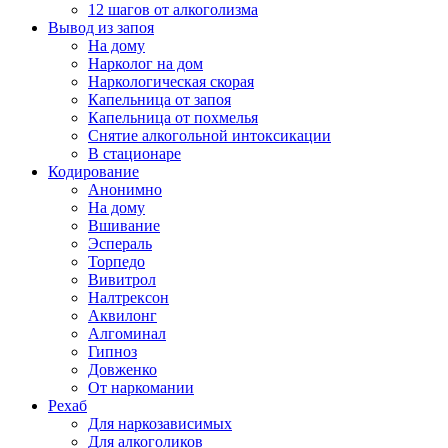
12 шагов от алкоголизма
Вывод из запоя
На дому
Нарколог на дом
Наркологическая скорая
Капельница от запоя
Капельница от похмелья
Снятие алкогольной интоксикации
В стационаре
Кодирование
Анонимно
На дому
Вшивание
Эспераль
Торпедо
Вивитрол
Налтрексон
Аквилонг
Алгоминал
Гипноз
Довженко
От наркомании
Рехаб
Для наркозависимых
Для алкоголиков