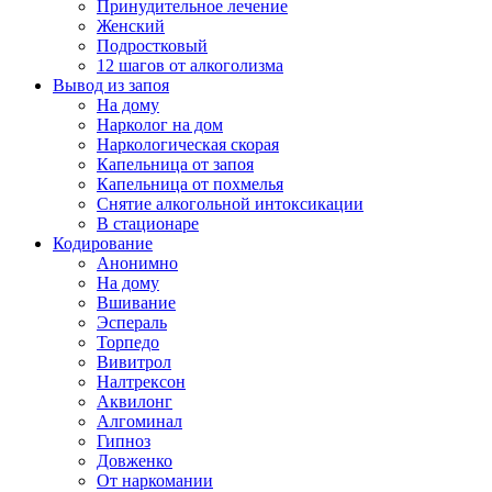
Принудительное лечение
Женский
Подростковый
12 шагов от алкоголизма
Вывод из запоя
На дому
Нарколог на дом
Наркологическая скорая
Капельница от запоя
Капельница от похмелья
Снятие алкогольной интоксикации
В стационаре
Кодирование
Анонимно
На дому
Вшивание
Эспераль
Торпедо
Вивитрол
Налтрексон
Аквилонг
Алгоминал
Гипноз
Довженко
От наркомании