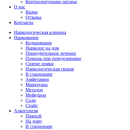
Контролирующие органы
О нас
Врачи
Отзывы
Контакты
Наркологическая клиника
Наркомания
Кодирование
Нарколог на дом
Принудительное лечение
Помощь при передозировке
Снятие ломки
Наркологическая скорая
В стационаре
Амфетамин
Марихуана
Метадон
Мефедрон
Соли
Спайс
Алкоголизм
Пивной
На дому
В стационаре