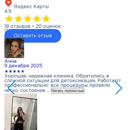
Яндекс Карты
4,9
18 отзывов • 20 оценок
Поставьте нам оценку
Оставить отзыв
Анна
А
9 декабря 2025
2
★★★★★
★
Хорошая, надежная клиника. Обратились в
С
сложной ситуации для детоксикации. Работают
п
профессионально: все процедуры провели
б
ф
четко, состояние ...
Читать полностью
Ч