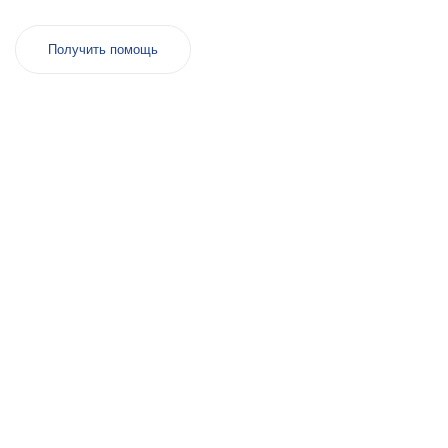
Получить помощь
Только опытный медицинский
персонал. Дипломированные,
сертифицированные наркологи
и другие самые лучшие врачи
Балакова.
Имеем все разрешительные
документы. Медицинская
лицензия: №ЛО-23-01-013360