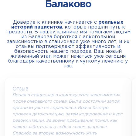
Балаково
Доверие к клинике начинается с
реальных
историй пациентов
, которые прошли путь к
трезвости. В нашей клинике мы помогаем людям
из Балакова бороться с алкогольной
зависимостью в стационаре уже много лет, и их
отзывы подтверждают эффективность и
безопасность нашего подхода. Ваш новый
жизненный этап может начаться уже сегодня
благодаря качественному и чуткому лечению у
нас.
Отзыв
Попал в стационар в клинику «Нет зависимости»
после очередного срыва. Был в состоянии запоя,
организм уже не справлялся. Врачи быстро
провели детоксикацию, затем кодирование и курс
реабилитации. За время пребывания понял, как
важно заботиться о себе и своем здоровье.
Спасибо за вторую возможность жить