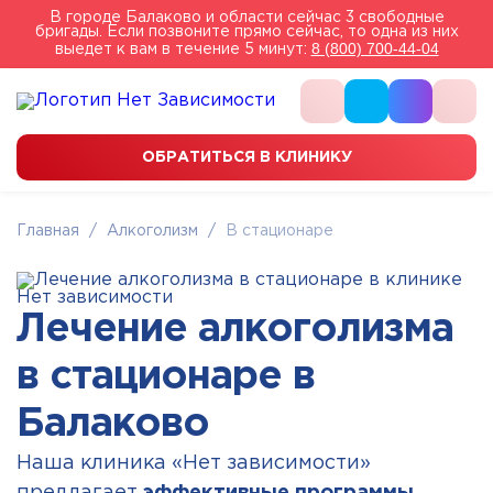
В городе Балаково и области сейчас 3 свободные
бригады. Если позвоните прямо сейчас, то одна из них
8 (800) 700-44-04
выедет к вам в течение 5 минут:
ОБРАТИТЬСЯ В КЛИНИКУ
Главная
/
Алкоголизм
/
В стационаре
Лечение алкоголизма
в стационаре в
Балаково
Наша клиника «Нет зависимости»