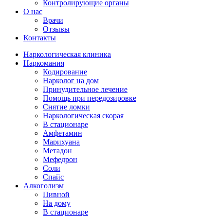
Контролирующие органы
О нас
Врачи
Отзывы
Контакты
Наркологическая клиника
Наркомания
Кодирование
Нарколог на дом
Принудительное лечение
Помощь при передозировке
Снятие ломки
Наркологическая скорая
В стационаре
Амфетамин
Марихуана
Метадон
Мефедрон
Соли
Спайс
Алкоголизм
Пивной
На дому
В стационаре