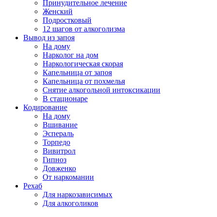
Принудительное лечение
Женский
Подростковый
12 шагов от алкоголизма
Вывод из запоя
На дому
Нарколог на дом
Наркологическая скорая
Капельница от запоя
Капельница от похмелья
Снятие алкогольной интоксикации
В стационаре
Кодирование
На дому
Вшивание
Эспераль
Торпедо
Вивитрол
Гипноз
Довженко
От наркомании
Рехаб
Для наркозависимых
Для алкоголиков