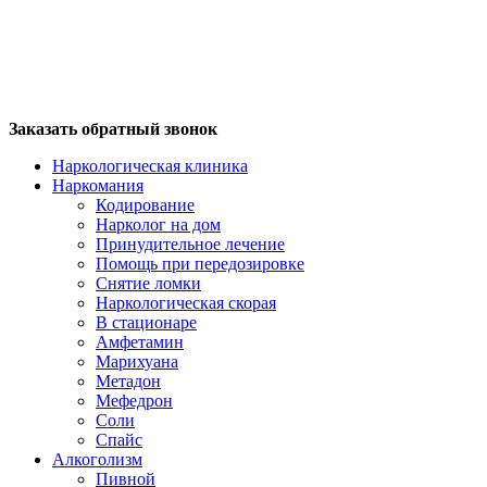
Заказать обратный звонок
Наркологическая клиника
Наркомания
Кодирование
Нарколог на дом
Принудительное лечение
Помощь при передозировке
Снятие ломки
Наркологическая скорая
В стационаре
Амфетамин
Марихуана
Метадон
Мефедрон
Соли
Спайс
Алкоголизм
Пивной