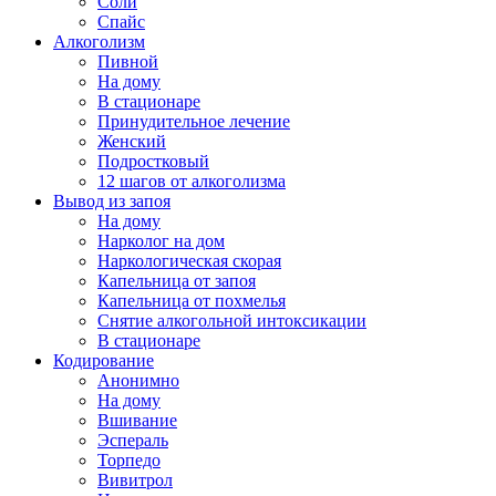
Соли
Спайс
Алкоголизм
Пивной
На дому
В стационаре
Принудительное лечение
Женский
Подростковый
12 шагов от алкоголизма
Вывод из запоя
На дому
Нарколог на дом
Наркологическая скорая
Капельница от запоя
Капельница от похмелья
Снятие алкогольной интоксикации
В стационаре
Кодирование
Анонимно
На дому
Вшивание
Эспераль
Торпедо
Вивитрол