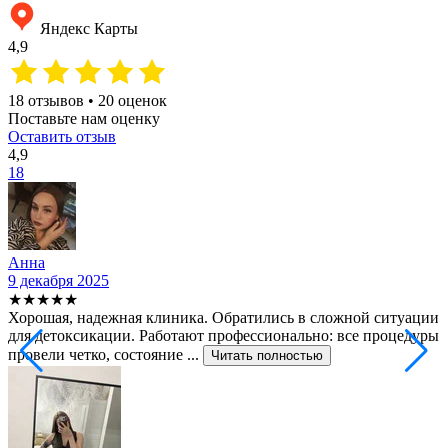
Яндекс Карты
4,9
18 отзывов • 20 оценок
Поставьте нам оценку
Оставить отзыв
4,9
18
Анна
9 декабря 2025
2
★★★★★
Хорошая, надежная клиника. Обратились в сложной ситуации
С
для детоксикации. Работают профессионально: все процедуры
т
провели четко, состояние ...
ф
Читать полностью