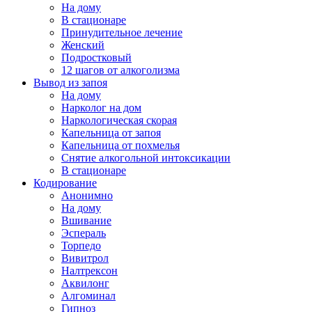
На дому
В стационаре
Принудительное лечение
Женский
Подростковый
12 шагов от алкоголизма
Вывод из запоя
На дому
Нарколог на дом
Наркологическая скорая
Капельница от запоя
Капельница от похмелья
Снятие алкогольной интоксикации
В стационаре
Кодирование
Анонимно
На дому
Вшивание
Эспераль
Торпедо
Вивитрол
Налтрексон
Аквилонг
Алгоминал
Гипноз