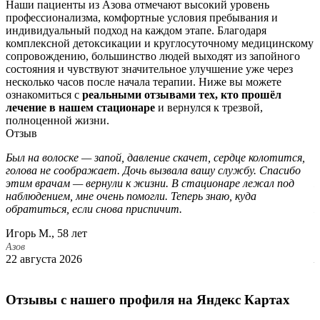
Наши пациенты из Азова отмечают высокий уровень
профессионализма, комфортные условия пребывания и
индивидуальный подход на каждом этапе. Благодаря
комплексной детоксикации и круглосуточному медицинскому
сопровождению, большинство людей выходят из запойного
состояния и чувствуют значительное улучшение уже через
несколько часов после начала терапии. Ниже вы можете
ознакомиться с
реальными отзывами тех, кто прошёл
лечение в нашем стационаре
и вернулся к трезвой,
полноценной жизни.
Отзыв
Был на волоске — запой, давление скачет, сердце колотится,
О
голова не соображает. Дочь вызвала вашу службу. Спасибо
с
этим врачам — вернули к жизни. В стационаре лежал под
П
наблюдением, мне очень помогли. Теперь знаю, куда
В
обратиться, если снова приспичит.
П
б
Игорь М., 58 лет
С
Азов
22 августа 2026
А
1
Отзывы с нашего профиля на Яндекс Картах