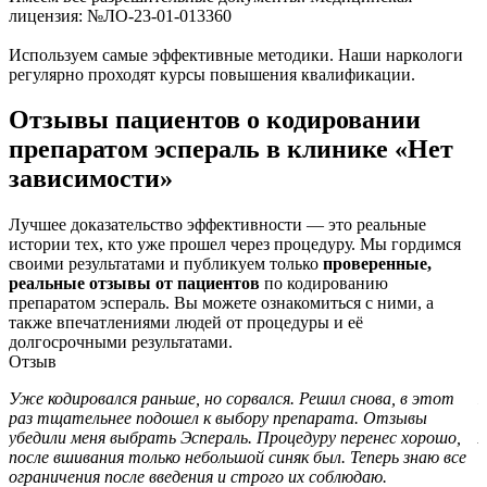
лицензия: №ЛО-23-01-013360
Используем самые эффективные методики. Наши наркологи
регулярно проходят курсы повышения квалификации.
Отзывы пациентов о кодировании
препаратом эспераль в клинике «Нет
зависимости»
Лучшее доказательство эффективности — это реальные
истории тех, кто уже прошел через процедуру. Мы гордимся
своими результатами и публикуем только
проверенные,
реальные отзывы от пациентов
по кодированию
препаратом эспераль. Вы можете ознакомиться с ними, а
также впечатлениями людей от процедуры и её
долгосрочными результатами.
Отзыв
Уже кодировался раньше, но сорвался. Решил снова, в этот
И
раз тщательнее подошел к выбору препарата. Отзывы
о
убедили меня выбрать Эспераль. Процедуру перенес хорошо,
А
после вшивания только небольшой синяк был. Теперь знаю все
с
ограничения после введения и строго их соблюдаю.