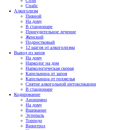
Соли
Спайс
Алкоголизм
Пивной
На дому
В стационаре
Принудительное лечение
Женский
Подростковый
12 шагов от алкоголизма
Вывод из запоя
На дому
Нарколог на дом
Наркологическая скорая
Капельница от запоя
Капельница от похмелья
Снятие алкогольной интоксикации
В стационаре
Кодирование
Анонимно
На дому
Вшивание
Эспераль
Торпедо
Вивитрол