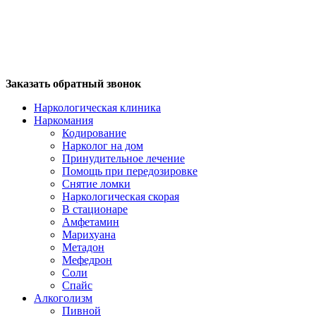
Заказать обратный звонок
Наркологическая клиника
Наркомания
Кодирование
Нарколог на дом
Принудительное лечение
Помощь при передозировке
Снятие ломки
Наркологическая скорая
В стационаре
Амфетамин
Марихуана
Метадон
Мефедрон
Соли
Спайс
Алкоголизм
Пивной