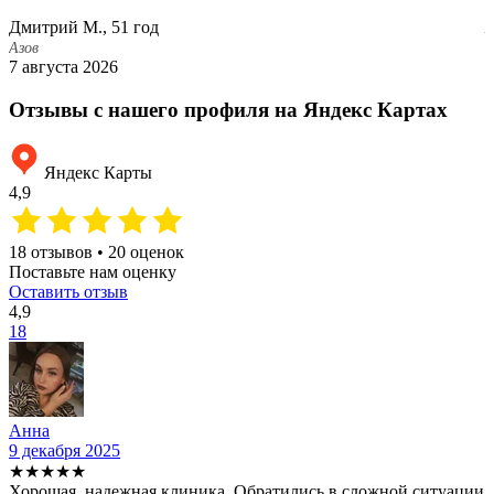
Г
Дмитрий М., 51 год
А
2
Азов
7 августа 2026
Отзывы с нашего профиля на Яндекс Картах
Яндекс Карты
4,9
18 отзывов • 20 оценок
Поставьте нам оценку
Оставить отзыв
4,9
18
Анна
9 декабря 2025
2
★★★★★
Хорошая, надежная клиника. Обратились в сложной ситуации
С