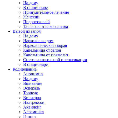
На дому
В стационаре
Принудительное лечение
Женский
Подростковый
12 шагов от алкоголизма
Вывод из запоя
На дому
Нарколог на дом
Наркологическая скорая
Капельница от запоя
Капельница от похмелья
Снятие алкогольной интоксикации
В стационаре
Кодирование
Анонимно
На дому
Вшивание
Эспераль
Торпедо
Вивитрол
Налтрексон
Аквилонг
Алгоминал
Гипноз