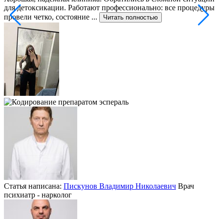
для детоксикации. Работают профессионально: все процедуры
т
провели четко, состояние ...
ф
Читать полностью
Статья написана:
Пискунов Владимир Николаевич
Врач
психиатр - нарколог