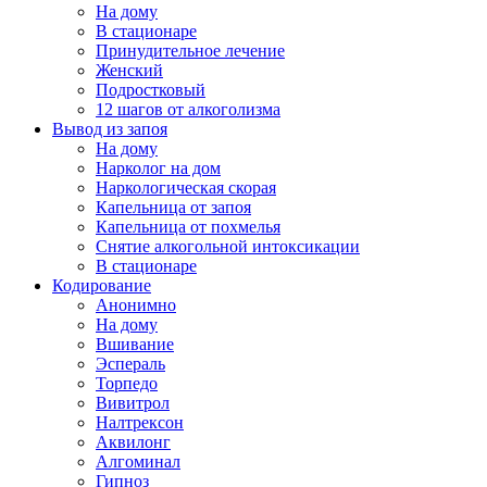
На дому
В стационаре
Принудительное лечение
Женский
Подростковый
12 шагов от алкоголизма
Вывод из запоя
На дому
Нарколог на дом
Наркологическая скорая
Капельница от запоя
Капельница от похмелья
Снятие алкогольной интоксикации
В стационаре
Кодирование
Анонимно
На дому
Вшивание
Эспераль
Торпедо
Вивитрол
Налтрексон
Аквилонг
Алгоминал
Гипноз