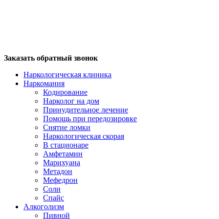
Заказать обратный звонок
Наркологическая клиника
Наркомания
Кодирование
Нарколог на дом
Принудительное лечение
Помощь при передозировке
Снятие ломки
Наркологическая скорая
В стационаре
Амфетамин
Марихуана
Метадон
Мефедрон
Соли
Спайс
Алкоголизм
Пивной