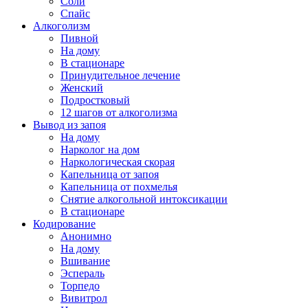
Соли
Спайс
Алкоголизм
Пивной
На дому
В стационаре
Принудительное лечение
Женский
Подростковый
12 шагов от алкоголизма
Вывод из запоя
На дому
Нарколог на дом
Наркологическая скорая
Капельница от запоя
Капельница от похмелья
Снятие алкогольной интоксикации
В стационаре
Кодирование
Анонимно
На дому
Вшивание
Эспераль
Торпедо
Вивитрол