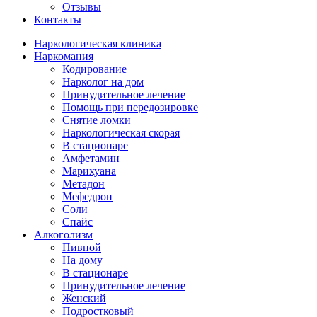
Отзывы
Контакты
Наркологическая клиника
Наркомания
Кодирование
Нарколог на дом
Принудительное лечение
Помощь при передозировке
Снятие ломки
Наркологическая скорая
В стационаре
Амфетамин
Марихуана
Метадон
Мефедрон
Соли
Спайс
Алкоголизм
Пивной
На дому
В стационаре
Принудительное лечение
Женский
Подростковый