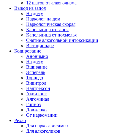
12 шагов от алкоголизма
Вывод из запоя
На дому
Нарколог на дом
Наркологическая скорая
Капельница от запоя
Капельница от похмелья
Снятие алкогольной интоксикации
В стационаре
Кодирование
Анонимно
На дому
Вшивание
Эспераль
Торпедо
Вивитрол
Налтрексон
Аквилонг
Алгоминал
Гипноз
Довженко
От наркомании
Рехаб
Для наркозависимых
Для алкоголиков