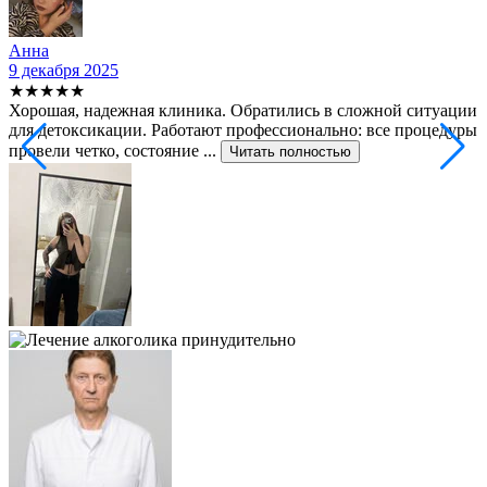
Анна
9 декабря 2025
2
★★★★★
Хорошая, надежная клиника. Обратились в сложной ситуации
С
для детоксикации. Работают профессионально: все процедуры
т
провели четко, состояние ...
ф
Читать полностью