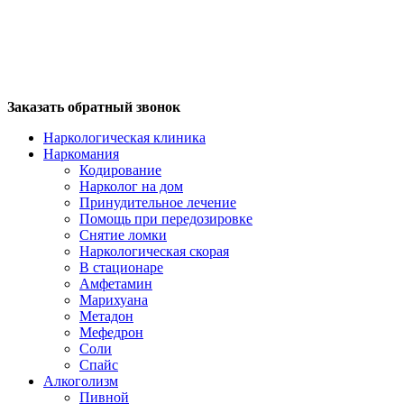
Заказать обратный звонок
Наркологическая клиника
Наркомания
Кодирование
Нарколог на дом
Принудительное лечение
Помощь при передозировке
Снятие ломки
Наркологическая скорая
В стационаре
Амфетамин
Марихуана
Метадон
Мефедрон
Соли
Спайс
Алкоголизм
Пивной