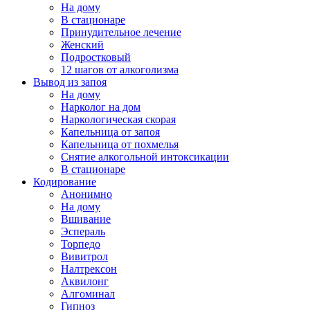
На дому
В стационаре
Принудительное лечение
Женский
Подростковый
12 шагов от алкоголизма
Вывод из запоя
На дому
Нарколог на дом
Наркологическая скорая
Капельница от запоя
Капельница от похмелья
Снятие алкогольной интоксикации
В стационаре
Кодирование
Анонимно
На дому
Вшивание
Эспераль
Торпедо
Вивитрол
Налтрексон
Аквилонг
Алгоминал
Гипноз