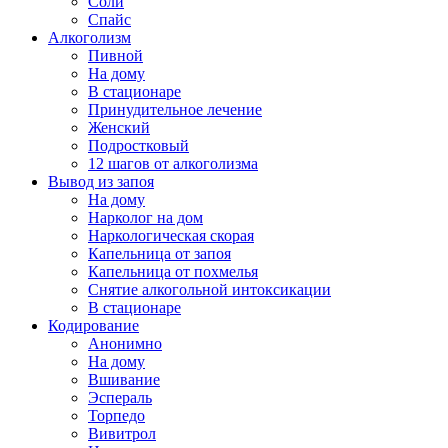
Соли
Спайс
Алкоголизм
Пивной
На дому
В стационаре
Принудительное лечение
Женский
Подростковый
12 шагов от алкоголизма
Вывод из запоя
На дому
Нарколог на дом
Наркологическая скорая
Капельница от запоя
Капельница от похмелья
Снятие алкогольной интоксикации
В стационаре
Кодирование
Анонимно
На дому
Вшивание
Эспераль
Торпедо
Вивитрол