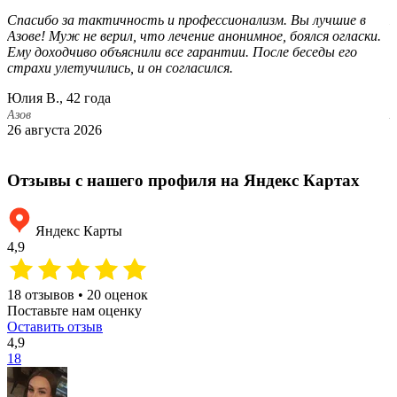
Спасибо за тактичность и профессионализм. Вы лучшие в
Б
Азове! Муж не верил, что лечение анонимное, боялся огласки.
п
Ему доходчиво объяснили все гарантии. После беседы его
с
страхи улетучились, и он согласился.
а
Юлия В., 42 года
Л
Азов
А
26 августа 2026
1
Отзывы с нашего профиля на Яндекс Картах
Яндекс Карты
4,9
18 отзывов • 20 оценок
Поставьте нам оценку
Оставить отзыв
4,9
18